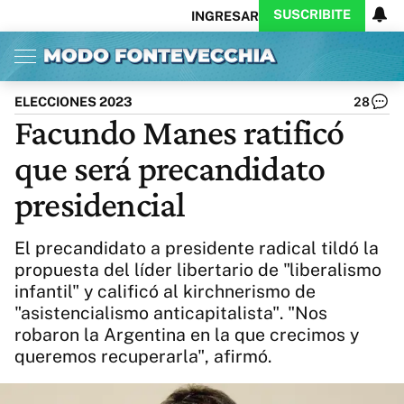
SUSCRIBITE
INGRESAR
Inicio
Ahora
Opinión
Actualidad
Política
Economía
Columnistas
Política
Pymes
Salud
ELECCIONES 2023
28
Ciencia
Protagonistas
Tecnología
Facundo Manes ratificó
Cultura
Arte
Educación
que será precandidato
Internacional
Clima
Deportes
CARAS
Exitoina
Turismo
presidencial
Videos
Córdoba
Reperfilar
Business
Noticias
Caras
El precandidato a presidente radical tildó la
Exitoina
Gaming
Vivo
propuesta del líder libertario de "liberalismo
infantil" y calificó al kirchnerismo de
Diario del Juicio
"asistencialismo anticapitalista". "Nos
robaron la Argentina en la que crecimos y
queremos recuperarla", afirmó.