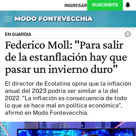
SUSCRIBITE
INGRESAR
Inicio
Ahora
Opinión
Actualidad
Política
Economía
Columnistas
Política
Pymes
Salud
EN GUARDIA
Ciencia
Protagonistas
Tecnología
Federico Moll: "Para salir
Cultura
Arte
Educación
de la estanflación hay que
Internacional
Clima
Deportes
CARAS
Exitoina
Turismo
pasar un invierno duro"
Videos
Córdoba
Reperfilar
Business
Noticias
Caras
El director de Ecolatina opina que la inflación
Exitoina
Gaming
Vivo
anual del 2023 podría ser similar a la del
2022. "La inflación es consecuencia de todo
Diario del Juicio
lo que se hace mal en política económica",
afirmó en Modo Fontevecchia.