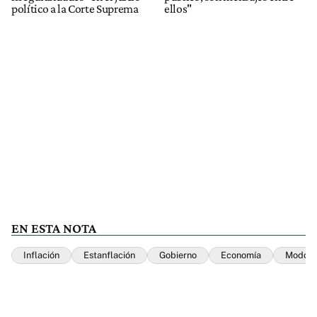
político a la Corte Suprema
ellos"
EN ESTA NOTA
Inflación
Estanflación
Gobierno
Economía
Modo F