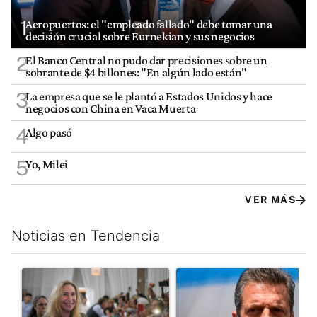
1
Aeropuertos: el "empleado fallado" debe tomar una
decisión crucial sobre Eurnekian y sus negocios
2
El Banco Central no pudo dar precisiones sobre un
sobrante de $4 billones: "En algún lado están"
3
La empresa que se le plantó a Estados Unidos y hace
negocios con China en Vaca Muerta
4
Algo pasó
5
Yo, Milei
VER MÁS
Noticias en Tendencia
Este listado muestra los artículos con más comentarios en los últim
Un artículo de tendencia con el título "Karina Milei vuelve al c
Un artículo de tendencia con 