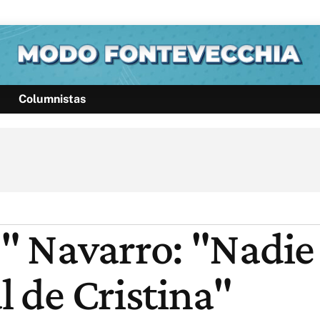
Columnistas
Política
Pymes
Salud
Internacional
Clima
Deportes
Business
Noticias
Caras
 Navarro: "Nadie 
l de Cristina"