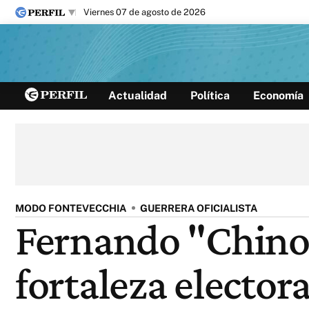
viernes 07 de agosto de 2026
Últimas noticias
Actualidad
Política
Economía
Inicio
Ahora
Opinión
Cultura
Arte
Educación
Videos
Córdoba
Reperfilar
Diario del Juicio
MODO FONTEVECCHIA
GUERRERA OFICIALISTA
Fernando "Chino"
fortaleza electora