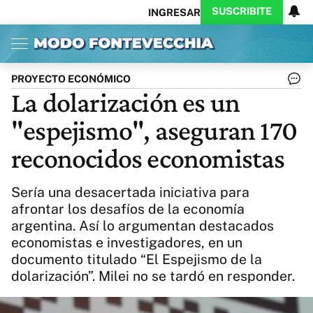
SUSCRIBITE
INGRESAR
Inicio
Ahora
Opinión
Actualidad
Política
Economía
Columnistas
Política
Pymes
Salud
PROYECTO ECONÓMICO
Ciencia
Protagonistas
Tecnología
La dolarización es un
Cultura
Arte
Educación
"espejismo", aseguran 170
Internacional
Clima
Deportes
CARAS
Exitoina
Turismo
reconocidos economistas
Videos
Córdoba
Reperfilar
Business
Noticias
Caras
Sería una desacertada iniciativa para
Exitoina
Gaming
Vivo
afrontar los desafíos de la economía
argentina. Así lo argumentan destacados
Diario del Juicio
economistas e investigadores, en un
documento titulado “El Espejismo de la
dolarización”. Milei no se tardó en responder.