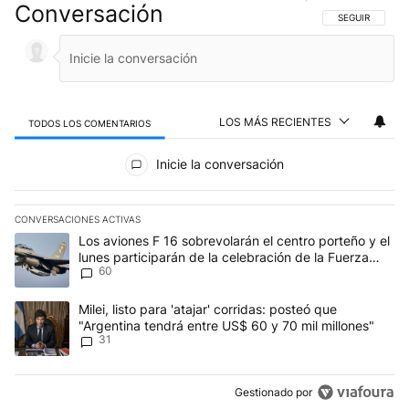
Conversación
SIGA ESTA CO
SEGUIR
LOS MÁS RECIENTES
TODOS LOS COMENTARIOS
Todos los comentarios
Inicie la conversación
CONVERSACIONES ACTIVAS
Este listado muestra los artículos con más comentarios en los últim
Un artículo de tendencia con el título "Los aviones F 16 sobrevola
Los aviones F 16 sobrevolarán el centro porteño y el
lunes participarán de la celebración de la Fuerza
60
Aérea
Un artículo de tendencia con el título "Milei, listo para 'atajar' c
Milei, listo para 'atajar' corridas: posteó que
"Argentina tendrá entre US$ 60 y 70 mil millones"
31
Gestionado por