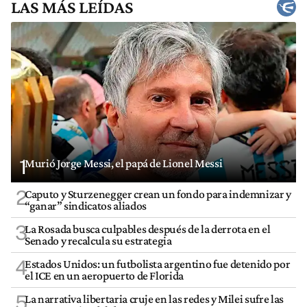
LAS MÁS LEÍDAS
1
Murió Jorge Messi, el papá de Lionel Messi
2
Caputo y Sturzenegger crean un fondo para indemnizar y
“ganar” sindicatos aliados
3
La Rosada busca culpables después de la derrota en el
Senado y recalcula su estrategia
4
Estados Unidos: un futbolista argentino fue detenido por
el ICE en un aeropuerto de Florida
5
La narrativa libertaria cruje en las redes y Milei sufre las