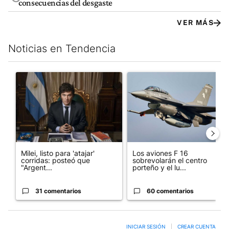
consecuencias del desgaste
VER MÁS
Noticias en Tendencia
Este listado muestra los artículos con más comentarios en los últim
Un artículo de tendencia con el título "Milei, listo para 'atajar
Un artículo de tendencia con e
Milei, listo para 'atajar'
Los aviones F 16
corridas: posteó que
sobrevolarán el centro
"Argent...
porteño y el lu...
31 comentarios
60 comentarios
INICIAR SESIÓN
|
CREAR CUENTA