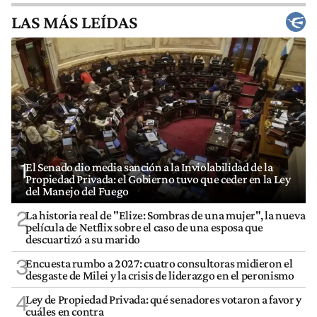
LAS MÁS LEÍDAS
1
El Senado dio media sanción a la Inviolabilidad de la
Propiedad Privada: el Gobierno tuvo que ceder en la Ley
del Manejo del Fuego
2
La historia real de "Elize: Sombras de una mujer", la nueva
película de Netflix sobre el caso de una esposa que
descuartizó a su marido
3
Encuesta rumbo a 2027: cuatro consultoras midieron el
desgaste de Milei y la crisis de liderazgo en el peronismo
4
Ley de Propiedad Privada: qué senadores votaron a favor y
cuáles en contra