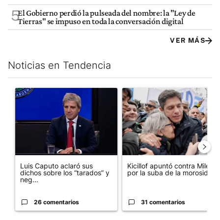
5
El Gobierno perdió la pulseada del nombre: la "Ley de
Tierras" se impuso en toda la conversación digital
VER MÁS
Noticias en Tendencia
Este listado muestra los artículos con más comentarios en los últim
Un artículo de tendencia con el título "Luis Caputo aclaró sus 
Un artículo de tendencia con el
Luis Caputo aclaró sus
Kicillof apuntó contra Milei
dichos sobre los “tarados” y
por la suba de la morosida...
neg...
26 comentarios
31 comentarios