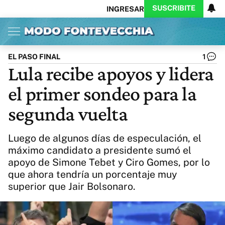
SUSCRIBITE
INGRESAR
Inicio
Ahora
Opinión
Actualidad
Política
Economía
Columnistas
Política
Pymes
Salud
EL PASO FINAL
1
Ciencia
Protagonistas
Tecnología
Lula recibe apoyos y lidera
Cultura
Arte
Educación
el primer sondeo para la
Internacional
Clima
Deportes
CARAS
Exitoina
Turismo
segunda vuelta
Videos
Córdoba
Reperfilar
Business
Noticias
Caras
Luego de algunos días de especulación, el
Exitoina
Gaming
Vivo
máximo candidato a presidente sumó el
apoyo de Simone Tebet y Ciro Gomes, por lo
Diario del Juicio
que ahora tendría un porcentaje muy
superior que Jair Bolsonaro.