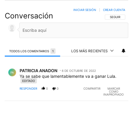
INICIAR SESIÓN
|
CREAR CUENTA
Conversación
SIGA ESTA CO
SEGUIR
LOS MÁS RECIENTES
TODOS LOS COMENTARIOS
1
Todos los comentarios
Comentario de PATRICIA ANADON.
PATRICIA ANADON
6 DE OCTUBRE DE 2022
PA
Ya se sabe que lamentablemente va a ganar Lula.
EDITADO
RESPONDER
0
0
COMPARTIR
MARCAR
COMO
INAPROPIADO