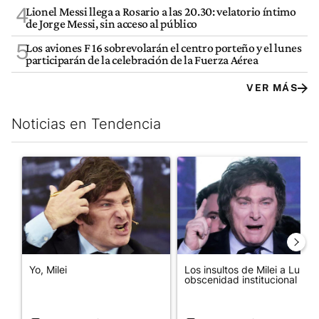
4
Lionel Messi llega a Rosario a las 20.30: velatorio íntimo
de Jorge Messi, sin acceso al público
5
Los aviones F 16 sobrevolarán el centro porteño y el lunes
participarán de la celebración de la Fuerza Aérea
VER MÁS
Noticias en Tendencia
Este listado muestra los artículos con más comentarios en los últim
Un artículo de tendencia con el título "Yo, Milei" con 2 comentar
Un artículo de tendencia con el
Yo, Milei
Los insultos de Milei a Lula:
obscenidad institucional