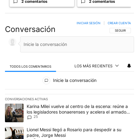
2 comentarios
2 comentarios
INICIAR SESIÓN
|
CREAR CUENTA
Conversación
SIGA ESTA CO
SEGUIR
LOS MÁS RECIENTES
TODOS LOS COMENTARIOS
Todos los comentarios
Inicie la conversación
CONVERSACIONES ACTIVAS
Este listado muestra los artículos con más comentarios en los últim
Un artículo de tendencia con el título "Karina Milei vuelve al cen
Karina Milei vuelve al centro de la escena: reúne a
los legisladores bonaerenses y acelera el armado
25
para 2027
Un artículo de tendencia con el título "Lionel Messi llegó a Rosar
Lionel Messi llegó a Rosario para despedir a su
padre, Jorge Messi