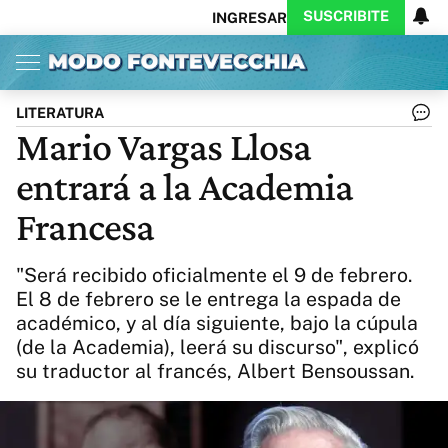
SUSCRIBITE
INGRESAR
Inicio
Ahora
Opinión
Actualidad
Política
Economía
Columnistas
Política
Pymes
Salud
LITERATURA
Ciencia
Protagonistas
Tecnología
Mario Vargas Llosa
Cultura
Arte
Educación
entrará a la Academia
Internacional
Clima
Deportes
CARAS
Exitoina
Turismo
Francesa
Videos
Córdoba
Reperfilar
Business
Noticias
Caras
"Será recibido oficialmente el 9 de febrero.
Exitoina
Gaming
Vivo
El 8 de febrero se le entrega la espada de
académico, y al día siguiente, bajo la cúpula
Diario del Juicio
(de la Academia), leerá su discurso", explicó
su traductor al francés, Albert Bensoussan.