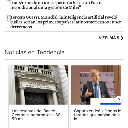
transformado en una especie de Instituto Patria
incondicional de la gestión de Milei"
5
Tercera Guerra Mundial: la inteligencia artificial reveló
cuáles serían los primeros países latinoamericanos en ser
derrotados
VER MÁS
Noticias en Tendencia
Este listado muestra los artículos con más comentarios en los últim
Un artículo de tendencia con el título "Las reservas del Banco 
Un artículo de tendencia con e
Las reservas del Banco
Caputo criticó a “todos los
Central superaron los US$
tarados que hablan de la
50 mil...
in...