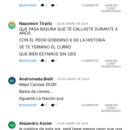
RESPONDER
2
1
COMPARTIR
MARCAR
COMO
INAPROPIADO
Comentario de Napoleon Tirpitz.
Napoleon Tirpitz
25 DE ENERO DE 2024
NT
QUE PASA BASURA QUE TE CALLASTE DURANTE 4
AÑOS
CON EL PEOR GOBIERNO K DE LA HISTORIA
SE TE TERMINO EL CURRO
QUE BIEN ESTAMOS SIN UDS
RESPONDER
3
1
COMPARTIR
MARCAR
COMO
INAPROPIADO
Comentario de Andromeda Bielli.
Andromeda Bielli
25 DE ENERO DE 2024
AB
Majul Canosa 2028!
Basta de clones...
Aguante La Nacion pus
RESPONDER
0
1
COMPARTIR
MARCAR
COMO
INAPROPIADO
Comentario de Alejandro Xavier.
Alejandro Xavier
25 DE ENERO DE 2024
AX
la palabra de esta sra. senil tiene menos peso que una