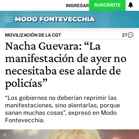
SUSCRIBITE
INGRESAR
Inicio
Ahora
Opinión
Actualidad
Política
Economía
Columnistas
Política
Pymes
Salud
MOVILIZACIÓN DE LA CGT
27
Ciencia
Protagonistas
Tecnología
Nacha Guevara: “La
Cultura
Arte
Educación
manifestación de ayer no
Internacional
Clima
Deportes
CARAS
Exitoina
Turismo
necesitaba ese alarde de
Videos
Córdoba
Reperfilar
policías”
Business
Noticias
Caras
Exitoina
Gaming
Vivo
“Los gobiernos no deberían reprimir las
Diario del Juicio
manifestaciones, sino alentarlas, porque
sanan muchas cosas”, expresó en Modo
Fontevecchia.