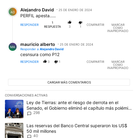
Comentario de Alejandro David.
Alejandro David
25 DE ENERO DE 2024
AD
PERFIL apesta.....
1
RESPONDER
COMPARTIR
MARCAR
RESPUESTA
3
1
COMO
INAPROPIADO
Respuesta de mauricio alberto.
mauricio alberto
25 DE ENERO DE 2024
MA
Responder a
Alejandro David
cesnsura como P12
RESPONDER
0
1
COMPARTIR
MARCAR
COMO
INAPROPIADO
CARGAR MÁS COMENTARIOS
CONVERSACIONES ACTIVAS
Este listado muestra los artículos con más comentarios en los últim
Un artículo de tendencia con el título "Ley de Tierras: ante el ri
Ley de Tierras: ante el riesgo de derrota en el
Senado, el Gobierno eliminó el capítulo más polémico
298
del proyecto
Un artículo de tendencia con el título "Las reservas del Banco Ce
Las reservas del Banco Central superaron los US$
50 mil millones
40