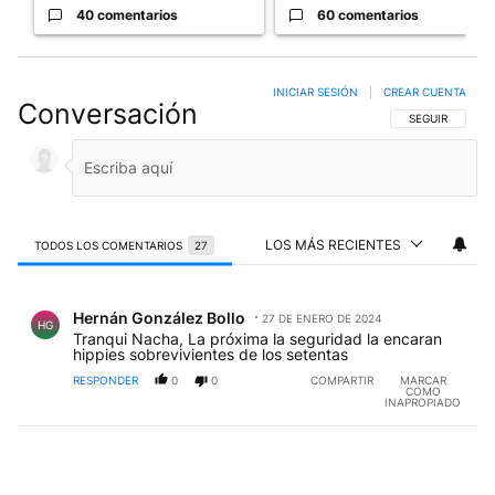
40 comentarios
60 comentarios
INICIAR SESIÓN
|
CREAR CUENTA
Conversación
SIGA ESTA CO
SEGUIR
LOS MÁS RECIENTES
TODOS LOS COMENTARIOS
27
Todos los comentarios
Comentario de Hernán González Bollo.
Hernán González Bollo
27 DE ENERO DE 2024
HG
Tranqui Nacha, La próxima la seguridad la encaran
hippies sobrevivientes de los setentas
RESPONDER
0
0
COMPARTIR
MARCAR
COMO
INAPROPIADO