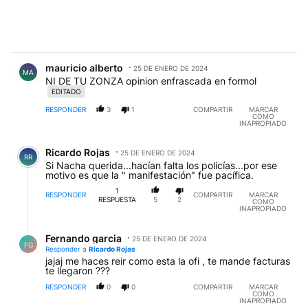
Comentario de mauricio alberto.
mauricio alberto
25 DE ENERO DE 2024
MA
NI DE TU ZONZA opinion enfrascada en formol
EDITADO
RESPONDER
3
1
COMPARTIR
MARCAR
COMO
INAPROPIADO
Comentario de Ricardo Rojas.
Ricardo Rojas
25 DE ENERO DE 2024
RR
Si Nacha querida...hacían falta los policías...por ese
motivo es que la " manifestación" fue pacífica.
1
RESPONDER
COMPARTIR
MARCAR
RESPUESTA
5
2
COMO
INAPROPIADO
Respuesta de Fernando garcia.
Fernando garcia
25 DE ENERO DE 2024
FG
Responder a
Ricardo Rojas
jajaj me haces reir como esta la ofi , te mande facturas
te llegaron ???
RESPONDER
0
0
COMPARTIR
MARCAR
COMO
INAPROPIADO