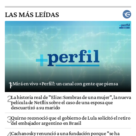
LAS MÁS LEÍDAS
1
¡Mirá en vivo +Perfil!: un canal con gente que piensa
2
La historia real de "Elize: Sombras de una mujer", la nueva
película de Netflix sobre el caso de una esposa que
descuartizó a su marido
3
Quirno reconoció que el gobierno de Lula solicitó el retiro
del embajador argentino en Brasil
4
Cachanosky renunció a una fundación porque "se ha