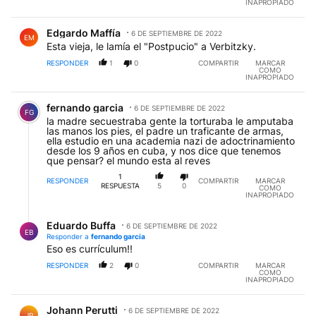
INAPROPIADO
Comentario de Edgardo Maffía.
Edgardo Maffía
6 DE SEPTIEMBRE DE 2022
EM
Esta vieja, le lamía el "Postpucio" a Verbitzky.
RESPONDER
1
0
COMPARTIR
MARCAR
COMO
INAPROPIADO
Comentario de fernando garcia.
fernando garcia
6 DE SEPTIEMBRE DE 2022
FG
la madre secuestraba gente la torturaba le amputaba
las manos los pies, el padre un traficante de armas,
ella estudio en una academia nazi de adoctrinamiento
desde los 9 años en cuba, y nos dice que tenemos
que pensar? el mundo esta al reves
1
RESPONDER
COMPARTIR
MARCAR
RESPUESTA
5
0
COMO
INAPROPIADO
Respuesta de Eduardo Buffa.
Eduardo Buffa
6 DE SEPTIEMBRE DE 2022
EB
Responder a
fernando garcia
Eso es currículum!!
RESPONDER
2
0
COMPARTIR
MARCAR
COMO
INAPROPIADO
Comentario de Johann Perutti.
Johann Perutti
6 DE SEPTIEMBRE DE 2022
JP