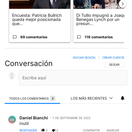
Encuesta: Patricia Bullrich
Di Tullio impugnó a Joaquín
queda mejor posicionada
Benegas Lynch por un
que...
presun...
69 comentarios
116 comentarios
INICIAR SESIÓN
|
CREAR CUENTA
Conversación
SIGA ESTA CO
SEGUIR
LOS MÁS RECIENTES
TODOS LOS COMENTARIOS
8
Todos los comentarios
Comentario de Daniel Bianchi.
Daniel Bianchi
7 DE SEPTIEMBRE DE 2022
DB
Inutil
RESPONDER
0
0
COMPARTIR
MARCAR