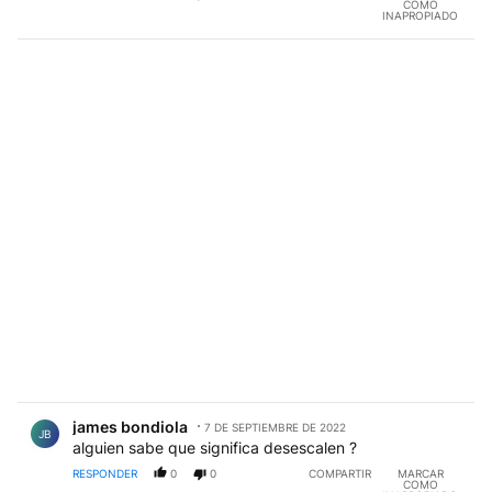
COMO
INAPROPIADO
Comentario de james bondiola.
james bondiola
7 DE SEPTIEMBRE DE 2022
JB
alguien sabe que significa desescalen ?
RESPONDER
0
0
COMPARTIR
MARCAR
COMO