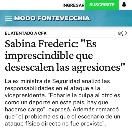
SUSCRIBITE
INGRESAR
Inicio
Ahora
Opinión
Actualidad
Política
Economía
Columnistas
Política
Pymes
Salud
EL ATENTADO A CFK
8
Ciencia
Protagonistas
Tecnología
Sabina Frederic: "Es
Cultura
Arte
Educación
imprescindible que
Internacional
Clima
Deportes
CARAS
Exitoina
Turismo
desescalen las agresiones"
Videos
Córdoba
Reperfilar
Business
Noticias
Caras
La ex ministra de Seguridad analizó las
Exitoina
Gaming
Vivo
responsabilidades en el ataque a la
vicepresidenta. "Echarle la culpa al otro es
Diario del Juicio
como un deporte en este país, hay que
hacerse cargo", expresó. Además remarcó
que "el problema es que el escenario de un
ataque físico directo no fue previsto".