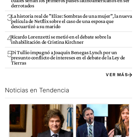
cuáles serían los primeros países latinoamericanos en ser
derrotados
3
La historia real de "Elize: Sombras de una mujer", la nueva
película de Netflix sobre el caso de una esposa que
descuartizó a su marido
4
Ricardo Lorenzetti se metió en el debate sobre la
inhabilitación de Cristina Kirchner
5
Di Tullio impugnó a Joaquín Benegas Lynch por un
presunto conflicto de intereses en el debate de la Ley de
Tierras
VER MÁS
Noticias en Tendencia
Este listado muestra los artículos con más comentarios en los últim
Un artículo de tendencia con el título "Encuesta: Patricia Bull
Un artículo de tendencia con e