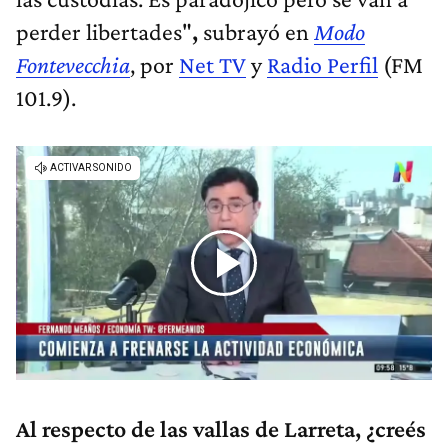
perder libertades"
,
subrayó en
Modo
Fontevecchia
, por
Net TV
y
Radio Perfil
(FM
101.9).
Al respecto de las vallas de Larreta, ¿creés