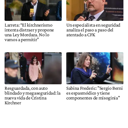
Larreta: “El kirchnerismo
Un especialista en seguridad
intenta distraer y propone
analiza el paso a paso del
una Ley Mordaza. No lo
atentado a CFK
vamos a permitir”
Resguardada, con auto
Sabina Frederic: "Sergio Berni
blindado y megaseguridad: la
es espasmódico y tiene
nueva vida de Cristina
componentes de misoginia"
Kirchner