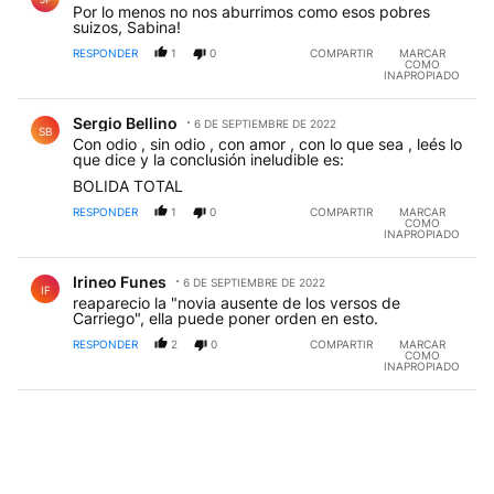
Por lo menos no nos aburrimos como esos pobres
suizos, Sabina!
RESPONDER
1
0
COMPARTIR
MARCAR
COMO
INAPROPIADO
Comentario de Sergio Bellino.
Sergio Bellino
6 DE SEPTIEMBRE DE 2022
SB
Con odio , sin odio , con amor , con lo que sea , leés lo
que dice y la conclusión ineludible es:
BOLIDA TOTAL
RESPONDER
1
0
COMPARTIR
MARCAR
COMO
INAPROPIADO
Comentario de Irineo Funes.
Irineo Funes
6 DE SEPTIEMBRE DE 2022
IF
reaparecio la "novia ausente de los versos de
Carriego", ella puede poner orden en esto.
RESPONDER
2
0
COMPARTIR
MARCAR
COMO
INAPROPIADO