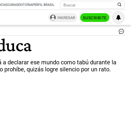
ICIAS
CARAS
EXITOÍNA
PERFIL BRASIL
INGRESAR
SUSCRIBITE
Un
educa
El
58
de
los
ará a declarar ese mundo como tabú durante la
paí
tie
o prohíbe, quizás logre silencio por un rato.
ho
al
tip
de
pro
na
de
cel
en
el
ám