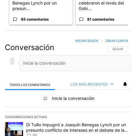
Benegas Lynch por un
celebraron el revés del
presun...
Gobi...
65 comentarios
81 comentarios
INICIAR SESIÓN
|
CREAR CUENTA
Conversación
SIGA ESTA CO
SEGUIR
LOS MÁS RECIENTES
TODOS LOS COMENTARIOS
Todos los comentarios
Inicie la conversación
CONVERSACIONES ACTIVAS
Este listado muestra los artículos con más comentarios en los últim
Un artículo de tendencia con el título "Di Tullio impugnó a Joaqu
Di Tullio impugnó a Joaquín Benegas Lynch por un
presunto conflicto de intereses en el debate de la
Ley de Tierras
65