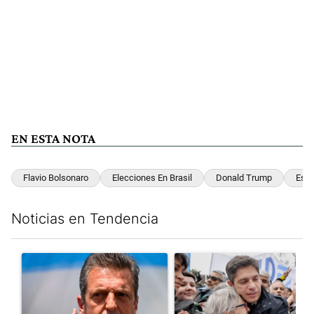
EN ESTA NOTA
Flavio Bolsonaro
Elecciones En Brasil
Donald Trump
Escá
Noticias en Tendencia
Este listado muestra los artículos con más comentarios en los últim
Un artículo de tendencia con el título "Negociaciones en el Se
Un artículo de tendencia con el