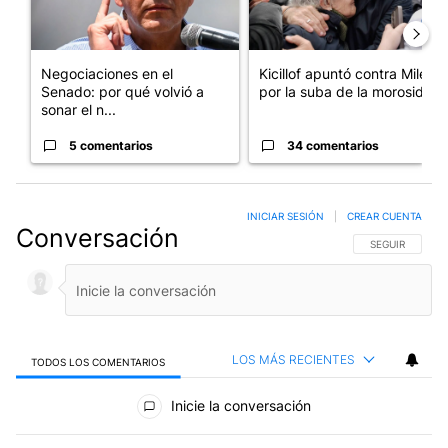
Negociaciones en el
Kicillof apuntó contra Milei
Senado: por qué volvió a
por la suba de la morosida...
sonar el n...
5 comentarios
34 comentarios
INICIAR SESIÓN
|
CREAR CUENTA
Conversación
SIGA ESTA CO
SEGUIR
LOS MÁS RECIENTES
TODOS LOS COMENTARIOS
Todos los comentarios
Inicie la conversación