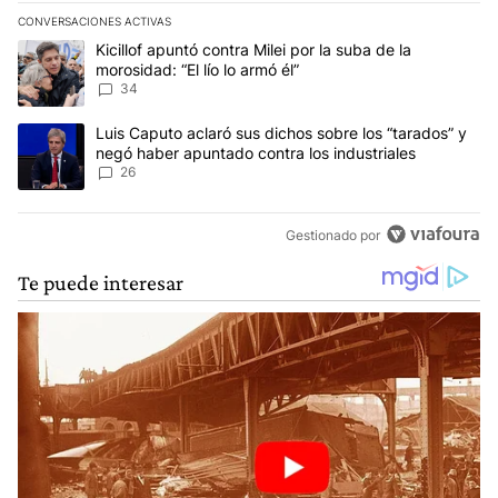
CONVERSACIONES ACTIVAS
Este listado muestra los artículos con más comentarios en los últim
Un artículo de tendencia con el título "Kicillof apuntó contra Milei 
Kicillof apuntó contra Milei por la suba de la
morosidad: “El lío lo armó él”
34
Un artículo de tendencia con el título "Luis Caputo aclaró sus dic
Luis Caputo aclaró sus dichos sobre los “tarados” y
negó haber apuntado contra los industriales
26
Gestionado por