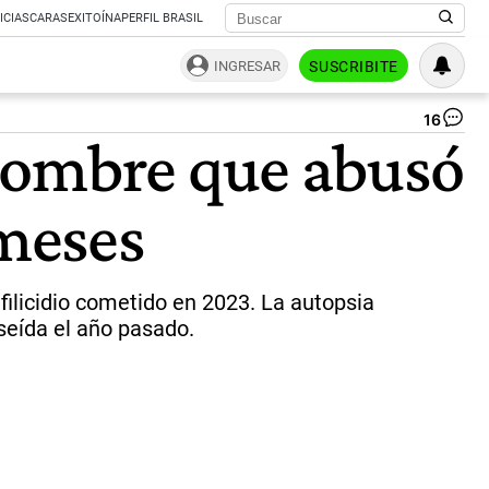
ICIAS
CARAS
EXITOÍNA
PERFIL BRASIL
INGRESAR
SUSCRIBITE
16
JU
 hombre que abusó
AB
Co
qu
 meses
ab
y
ma
a
su
 filicidio cometido en 2023. La autopsia
hij
seída el año pasado.
de
2
me
en
La
He
y
lo