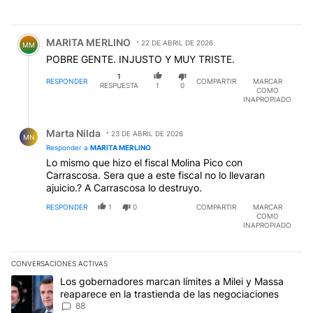
Comentario de MARITA MERLINO.
MARITA MERLINO
22 DE ABRIL DE 2026
MM
POBRE GENTE. INJUSTO Y MUY TRISTE.
1
RESPONDER
COMPARTIR
MARCAR
RESPUESTA
1
0
COMO
INAPROPIADO
Respuesta de Marta Nilda.
Marta Nilda
23 DE ABRIL DE 2026
MN
Responder a
MARITA MERLINO
Lo mismo que hizo el fiscal Molina Pico con
Carrascosa. Sera que a este fiscal no lo llevaran
ajuicio.? A Carrascosa lo destruyo.
RESPONDER
1
0
COMPARTIR
MARCAR
COMO
INAPROPIADO
CONVERSACIONES ACTIVAS
Este listado muestra los artículos con más comentarios en los últim
Un artículo de tendencia con el título "Los gobernadores marcan l
Los gobernadores marcan límites a Milei y Massa
reaparece en la trastienda de las negociaciones
88