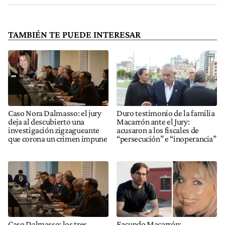
TAMBIÉN TE PUEDE INTERESAR
Caso Nora Dalmasso: el jury
Duro testimonio de la familia
deja al descubierto una
Macarrón ante el Jury:
investigación zigzagueante
acusaron a los fiscales de
que corona un crimen impune
“persecución” e “inoperancia”
Caso Dalmasso: los tres
Facundo Macarrón: