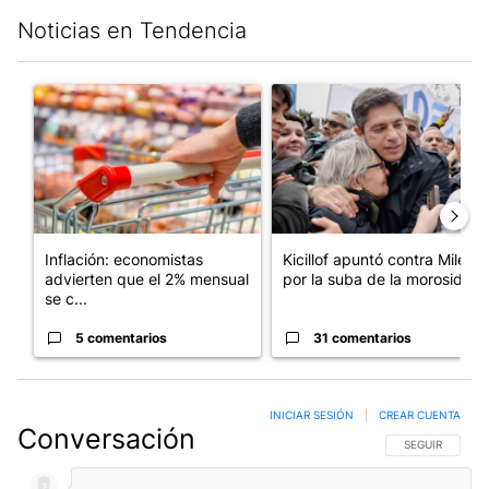
Noticias en Tendencia
Este listado muestra los artículos con más comentarios en los últim
Un artículo de tendencia con el título "Inflación: economistas a
Un artículo de tendencia con el
Inflación: economistas
Kicillof apuntó contra Milei
advierten que el 2% mensual
por la suba de la morosida...
se c...
5 comentarios
31 comentarios
INICIAR SESIÓN
|
CREAR CUENTA
Conversación
SIGA ESTA CO
SEGUIR