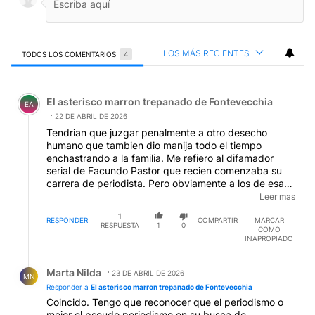
LOS MÁS RECIENTES
TODOS LOS COMENTARIOS
4
Todos los comentarios
Comentario de El asterisco marron trepanado de Fontev
El asterisco marron trepanado de Fontevecchia
EA
22 DE ABRIL DE 2026
Tendrian que juzgar penalmente a otro desecho
humano que tambien dio manija todo el tiempo
enchastrando a la familia. Me refiero al difamador
serial de Facundo Pastor que recien comenzaba su
carrera de periodista. Pero obviamente a los de esa
''Casta'' nunca se los juzga, como a Daniel Santoro.
Leer mas
Por suerte la familia tuvo al menos un sabor a
1
revancha con los 300 millones de pesos que les gano
RESPONDER
COMPARTIR
MARCAR
RESPUESTA
1
0
COMO
en civil a el y a la usina de propagacion de veneno de
INAPROPIADO
America TV.
Respuesta de Marta Nilda.
Marta Nilda
23 DE ABRIL DE 2026
MN
Responder a
El asterisco marron trepanado de Fontevecchia
Coincido. Tengo que reconocer que el periodismo o
mejor el pseudo periodismo en su busca de