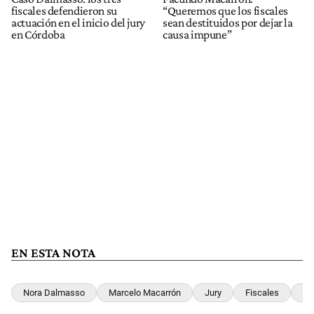
fiscales defendieron su
“Queremos que los fiscales
actuación en el inicio del jury
sean destituidos por dejar la
en Córdoba
causa impune”
EN ESTA NOTA
Nora Dalmasso
Marcelo Macarrón
Jury
Fiscales
Có