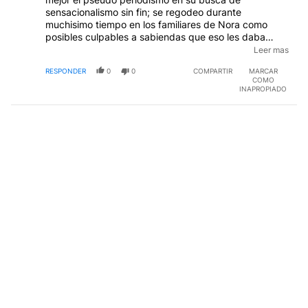
sensacionalismo sin fin; se regodeo durante
muchisimo tiempo en los familiares de Nora como
posibles culpables a sabiendas que eso les daba
rating. Me hago cargo que la habran pasado muy mal
Leer mas
y que, ahora,ya es un poco tarde para devolverles la
RESPONDER
0
0
COMPARTIR
MARCAR
paz.
COMO
INAPROPIADO