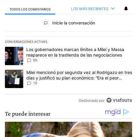
LOS MÁS RECIENTES
TODOS LOS COMENTARIOS
Todos los comentarios
Inicie la conversación
CONVERSACIONES ACTIVAS
Este listado muestra los artículos con más comentarios en los últim
Un artículo de tendencia con el título "Los gobernadores marcan l
Los gobernadores marcan límites a Milei y Massa
reaparece en la trastienda de las negociaciones
88
Un artículo de tendencia con el título "Milei mencionó por segunda
Milei mencionó por segunda vez al Rodrigazo en tres
días y justificó su plan económico: “Era el peor
escenario posible”
19
Gestionado por