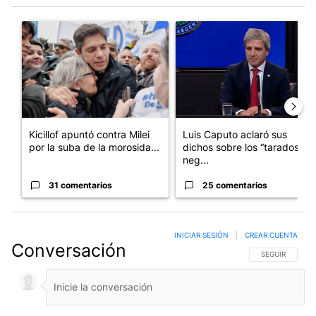
Este listado muestra los artículos con más comentarios en los últim
Un artículo de tendencia con el título "Kicillof apuntó contra Mil
Un artículo de tendencia con e
Kicillof apuntó contra Milei
Luis Caputo aclaró sus
por la suba de la morosida...
dichos sobre los “tarados” y
neg...
31 comentarios
25 comentarios
INICIAR SESIÓN
|
CREAR CUENTA
Conversación
SIGA ESTA CO
SEGUIR