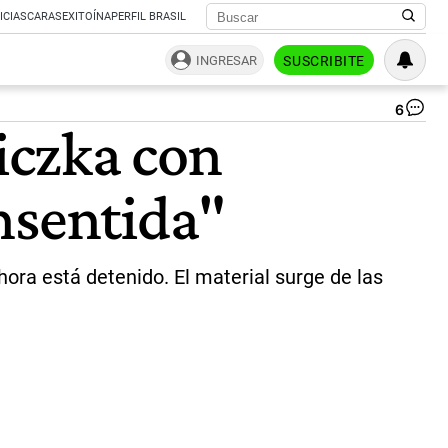
ICIAS
CARAS
EXITOÍNA
PERFIL BRASIL
INGRESAR
SUSCRIBITE
6
Ge
iczka con
Ki
|
NA
nsentida"
hora está detenido. El material surge de las