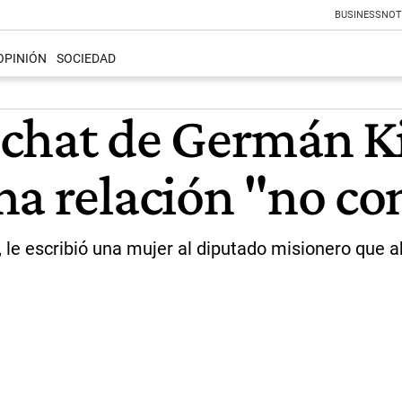
BUSINESS
NOT
OPINIÓN
SOCIEDAD
 chat de Germán K
na relación "no co
", le escribió una mujer al diputado misionero que a