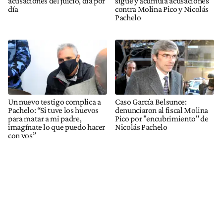
acusaciones del juicio, día por
sigue y acumula acusaciones
día
contra Molina Pico y Nicolás
Pachelo
Un nuevo testigo complica a
Caso García Belsunce:
Pachelo: “Si tuve los huevos
denunciaron al fiscal Molina
para matar a mi padre,
Pico por "encubrimiento" de
imagínate lo que puedo hacer
Nicolás Pachelo
con vos”