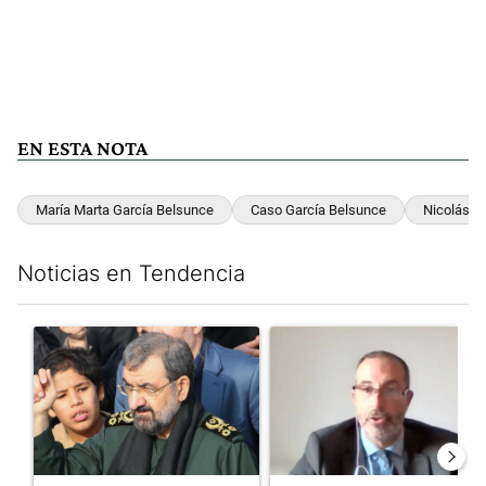
EN ESTA NOTA
María Marta García Belsunce
Caso García Belsunce
Nicolás P
Noticias en Tendencia
Este listado muestra los artículos con más comentarios en los últim
Un artículo de tendencia con el título "Irán nombró al ideólog
Un artículo de tendencia con e