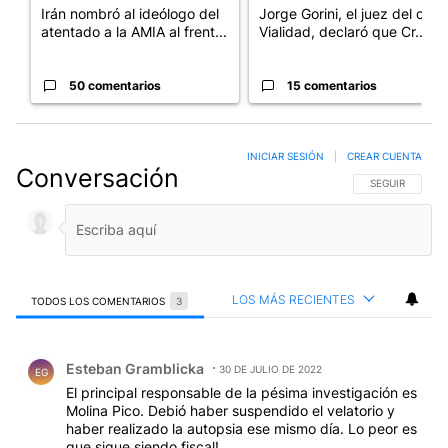
Irán nombró al ideólogo del
Jorge Gorini, el juez del caso
atentado a la AMIA al frent...
Vialidad, declaró que Cr...
50 comentarios
15 comentarios
INICIAR SESIÓN
|
CREAR CUENTA
Conversación
SIGA ESTA CO
SEGUIR
LOS MÁS RECIENTES
TODOS LOS COMENTARIOS
3
Todos los comentarios
Comentario de Esteban Gramblicka.
Esteban Gramblicka
30 DE JULIO DE 2022
EG
El principal responsable de la pésima investigación es
Molina Pico. Debió haber suspendido el velatorio y
haber realizado la autopsia ese mismo día. Lo peor es
que sigue siendo fiscal!