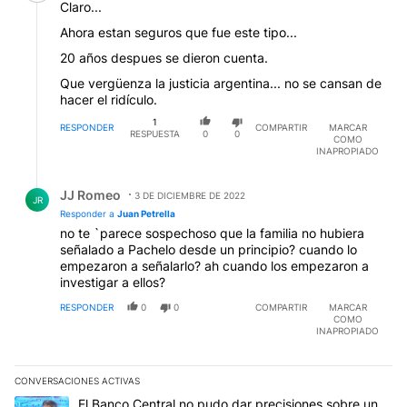
Claro...
Ahora estan seguros que fue este tipo...
20 años despues se dieron cuenta.
Que vergüenza la justicia argentina... no se cansan de
hacer el ridículo.
1
RESPONDER
COMPARTIR
MARCAR
RESPUESTA
0
0
COMO
INAPROPIADO
Respuesta de JJ Romeo.
JJ Romeo
3 DE DICIEMBRE DE 2022
JR
Responder a
Juan Petrella
no te `parece sospechoso que la familia no hubiera
señalado a Pachelo desde un principio? cuando lo
empezaron a señalarlo? ah cuando los empezaron a
investigar a ellos?
RESPONDER
0
0
COMPARTIR
MARCAR
COMO
INAPROPIADO
CONVERSACIONES ACTIVAS
Este listado muestra los artículos con más comentarios en los últim
Un artículo de tendencia con el título "El Banco Central no pudo 
El Banco Central no pudo dar precisiones sobre un