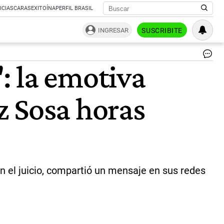
ICIAS
CARAS
EXITOÍNA
PERFIL BRASIL
INGRESAR
SUSCRIBITE
To
: la emotiva
D'A
am
de
z Sosa horas
Fe
esc
un
car
en
re
soc
an
en el juicio, compartió un mensaje en sus redes
del
ver
|
In
@t