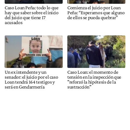
Caso Loan Peña: todo lo que
Comienza el juicio por Loan
hay que saber sobre el inicio
Peña: “Esperamos que alguno
del juicio que tiene 17
de ellos se pueda quebrar”
acusados
Un ex intendente y un
Caso Loan: el momento de
senador: el juicio por el caso
tensión en la inspección que
Loan tendrá 164 testigos y
"reforzó la hipótesis de la
será en Gendarmería
sustracción"