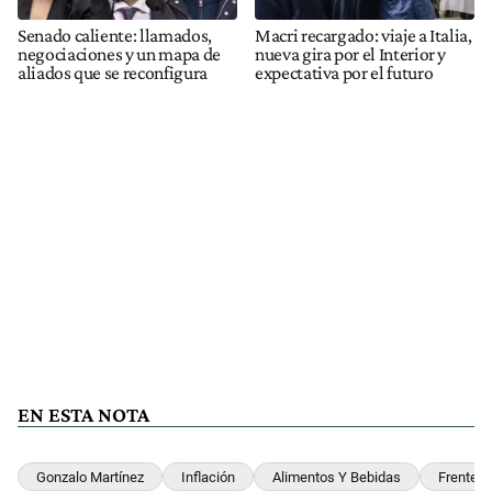
Senado caliente: llamados,
Macri recargado: viaje a Italia,
negociaciones y un mapa de
nueva gira por el Interior y
aliados que se reconfigura
expectativa por el futuro
EN ESTA NOTA
Gonzalo Martínez
Inflación
Alimentos Y Bebidas
Frente 