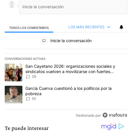
LOS MÁS RECIENTES
TODOS LOS COMENTARIOS
Todos los comentarios
Inicie la conversación
CONVERSACIONES ACTIVAS
Este listado muestra los artículos con más comentarios en los últim
Un artículo de tendencia con el título "San Cayetano 2026: organi
San Cayetano 2026: organizaciones sociales y
sindicatos vuelven a movilizarse con fuertes
reclamos al Gobierno
29
Un artículo de tendencia con el título "García Cuerva cuestionó a 
García Cuerva cuestionó a los políticos por la
pobreza
55
Gestionado por