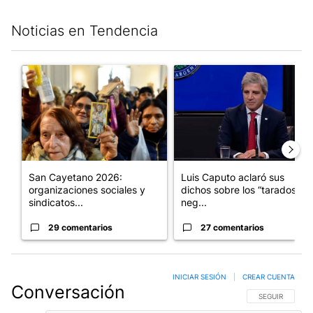
Noticias en Tendencia
Este listado muestra los artículos con más comentarios en los últim
Un artículo de tendencia con el título "San Cayetano 2026: orga
Un artículo de tendencia con e
San Cayetano 2026:
Luis Caputo aclaró sus
organizaciones sociales y
dichos sobre los “tarados” y
sindicatos...
neg...
29 comentarios
27 comentarios
INICIAR SESIÓN
|
CREAR CUENTA
Conversación
SIGA ESTA CO
SEGUIR