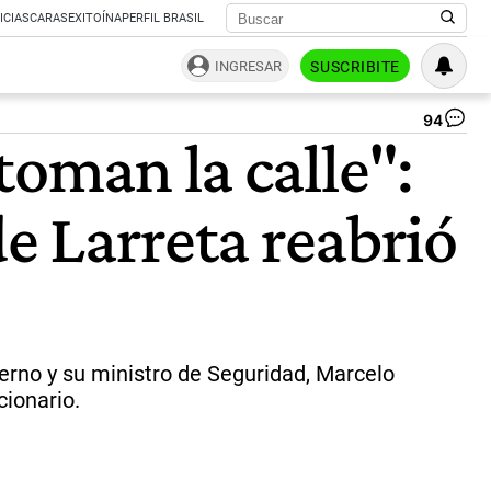
ICIAS
CARAS
EXITOÍNA
PERFIL BRASIL
INGRESAR
SUSCRIBITE
94
Pat
toman la calle":
Bul
Qu
dec
de Larreta reabrió
qu
qui
go
ya
no
es
lo
me
bierno y su ministro de Seguridad, Marcelo
pa
cionario.
la
de
|
ce