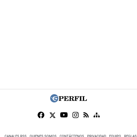
CANALES RSS
QUIENES SOMOS
CONTÁCTENOS
PRIVACIDAD
EQUIPO
REGLAS