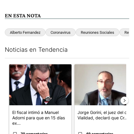
EN ESTA NOTA
Alberto Fernandez
Coronavirus
Reuniones Sociales
Relaj
Noticias en Tendencia
Este listado muestra los artículos con más comentarios en los últim
Un artículo de tendencia con el título "El fiscal intimó a Manue
Un artículo de tendencia con e
El fiscal intimó a Manuel
Jorge Gorini, el juez del caso
Adorni para que en 15 días
Vialidad, declaró que Cr...
ex...
70 comentarios
49 comentarios