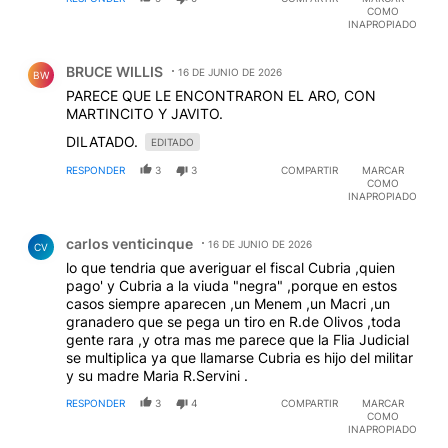
COMO
INAPROPIADO
Comentario de BRUCE WILLIS.
BRUCE WILLIS
16 DE JUNIO DE 2026
BW
PARECE QUE LE ENCONTRARON EL ARO, CON
MARTINCITO Y JAVITO.
DILATADO.
EDITADO
RESPONDER
3
3
COMPARTIR
MARCAR
COMO
INAPROPIADO
Comentario de carlos venticinque.
carlos venticinque
16 DE JUNIO DE 2026
CV
lo que tendria que averiguar el fiscal Cubria ,quien
pago' y Cubria a la viuda "negra" ,porque en estos
casos siempre aparecen ,un Menem ,un Macri ,un
granadero que se pega un tiro en R.de Olivos ,toda
gente rara ,y otra mas me parece que la Flia Judicial
se multiplica ya que llamarse Cubria es hijo del militar
y su madre Maria R.Servini .
RESPONDER
3
4
COMPARTIR
MARCAR
COMO
INAPROPIADO