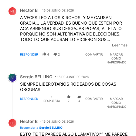
Comentario de Hector B.
Hector B
16 DE JUNIO DE 2026
HB
A VECES LEO A LOS KIRCHOS, Y ME CAUSAN
GRACIA... LA VERDAD, ES BUENO QUE ESTEN POR
ACA ABRIENDO SUS DESGAJAS POPAS, AL FLATO,
PORQUE NO SON ALTERNATIVA DE ELECCIONES,
TODO LO QUE ACUSAN LO HICIERON SUS
DIRIGENTES PREVIAMENTE, Y MILES DE VECES MAS
Leer mas
GRANDES SUS DELITOS... PERO POR FAVOR, NO SE
RESPONDER
4
2
COMPARTIR
MARCAR
VAYAN...JAJAJA
COMO
INAPROPIADO
Comentario de Sergio BELLINO.
Sergio BELLINO
16 DE JUNIO DE 2026
SB
SIEMPRE LIBEROTARIOS RODEADOS DE COSAS
OSCURAS
1
RESPONDER
COMPARTIR
MARCAR
RESPUESTA
2
4
COMO
INAPROPIADO
Respuesta de Hector B.
Hector B
16 DE JUNIO DE 2026
HB
Responder a
Sergio BELLINO
ESTO TE TE PARECE ALGO LLAMATIVO?? ME PARECE