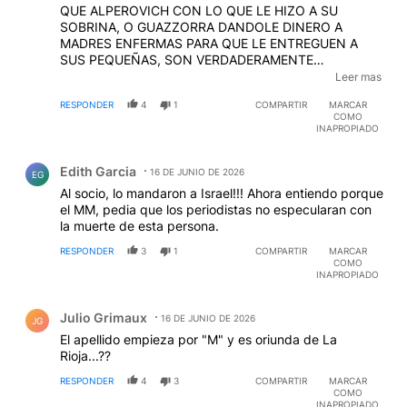
QUE ALPEROVICH CON LO QUE LE HIZO A SU
SOBRINA, O GUAZZORRA DANDOLE DINERO A
MADRES ENFERMAS PARA QUE LE ENTREGUEN A
SUS PEQUEÑAS, SON VERDADERAMENTE
OSCURAS... PERO SIN SENTIDO COMUN, QUE TE LO
Leer mas
EXTRAJERON DE CHIQUITO, NO VAS A ENTENDER,
RESPONDER
4
1
COMPARTIR
MARCAR
JEJE
EDITADO
COMO
INAPROPIADO
Comentario de Edith Garcia.
Edith Garcia
16 DE JUNIO DE 2026
EG
Al socio, lo mandaron a Israel!!! Ahora entiendo porque
el MM, pedia que los periodistas no especularan con
la muerte de esta persona.
RESPONDER
3
1
COMPARTIR
MARCAR
COMO
INAPROPIADO
Comentario de Julio Grimaux.
Julio Grimaux
16 DE JUNIO DE 2026
JG
El apellido empieza por "M" y es oriunda de La
Rioja...??
RESPONDER
4
3
COMPARTIR
MARCAR
COMO
INAPROPIADO