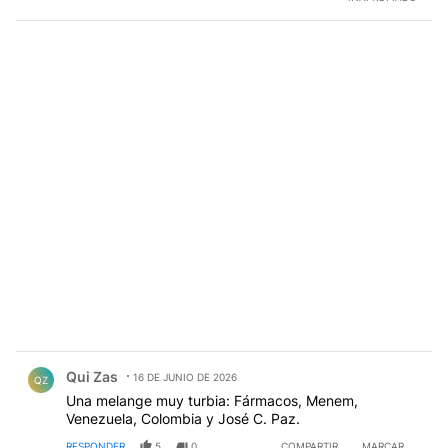
Comentario de Qui Zas.
Qui Zas
16 DE JUNIO DE 2026
QZ
Una melange muy turbia: Fármacos, Menem,
Venezuela, Colombia y José C. Paz.
RESPONDER
5
0
COMPARTIR
MARCAR