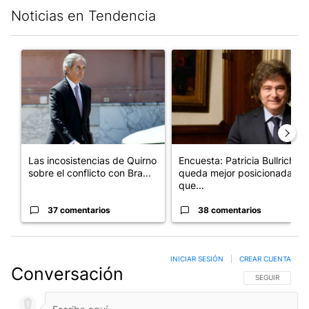
Noticias en Tendencia
Este listado muestra los artículos con más comentarios en los últim
Un artículo de tendencia con el título "Las incosistencias de Qu
Un artículo de tendencia con e
Las incosistencias de Quirno
Encuesta: Patricia Bullrich
sobre el conflicto con Bra...
queda mejor posicionada
que...
37 comentarios
38 comentarios
INICIAR SESIÓN
|
CREAR CUENTA
Conversación
SIGA ESTA CO
SEGUIR