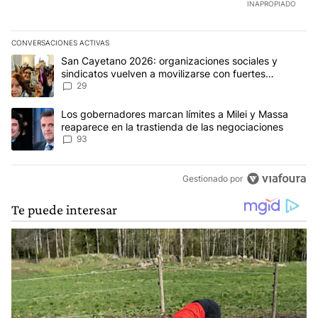
INAPROPIADO
CONVERSACIONES ACTIVAS
Este listado muestra los artículos con más comentarios en los últim
Un artículo de tendencia con el título "San Cayetano 2026: organi
San Cayetano 2026: organizaciones sociales y
sindicatos vuelven a movilizarse con fuertes
reclamos al Gobierno
29
Un artículo de tendencia con el título "Los gobernadores marcan l
Los gobernadores marcan límites a Milei y Massa
reaparece en la trastienda de las negociaciones
93
Gestionado por