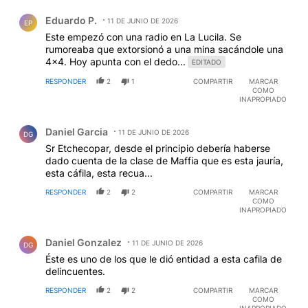
Comentario de Eduardo P..
Eduardo P.
11 DE JUNIO DE 2026
EP
Este empezó con una radio en La Lucila. Se
rumoreaba que extorsionó a una mina sacándole una
4x4. Hoy apunta con el dedo...
EDITADO
RESPONDER
2
1
COMPARTIR
MARCAR
COMO
INAPROPIADO
Comentario de Daniel Garcia.
Daniel Garcia
11 DE JUNIO DE 2026
DG
Sr Etchecopar, desde el principio debería haberse
dado cuenta de la clase de Maffia que es esta jauría,
esta cáfila, esta recua...
RESPONDER
2
2
COMPARTIR
MARCAR
COMO
INAPROPIADO
Comentario de Daniel Gonzalez.
Daniel Gonzalez
11 DE JUNIO DE 2026
DG
Éste es uno de los que le dió entidad a esta cafila de
delincuentes.
RESPONDER
2
2
COMPARTIR
MARCAR
COMO
INAPROPIADO