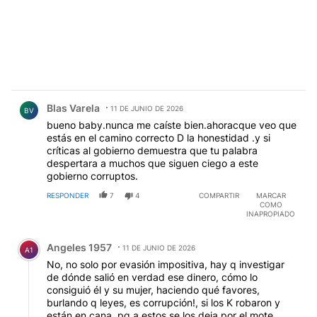
Comentario de Blas Varela.
Blas Varela
11 DE JUNIO DE 2026
BV
bueno baby.nunca me caíste bien.ahoracque veo que
estás en el camino correcto D la honestidad .y si
críticas al gobierno demuestra que tu palabra
despertara a muchos que siguen ciego a este
gobierno corruptos.
RESPONDER
7
4
COMPARTIR
MARCAR
COMO
INAPROPIADO
Comentario de Angeles 1957.
Angeles 1957
11 DE JUNIO DE 2026
A1
No, no solo por evasión impositiva, hay q investigar
de dónde salió en verdad ese dinero, cómo lo
consiguió él y su mujer, haciendo qué favores,
burlando q leyes, es corrupción!, si los K robaron y
están en cana, pq a estos se los deja por el mote