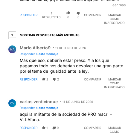
simple de "evasión"? O van a dejar q se pasen 10
Leer mas
años robando para luego salir a criticar de verdad? La
3
doble moral de ustedes es imposible de ocultar.
RESPONDER
COMPARTIR
MARCAR
RESPUESTAS
6
0
COMO
INAPROPIADO
1 respuesta más antiguas
MOSTRAR RESPUESTAS MÁS ANTIGUAS
1
Respuesta de Mario Alberto9.
Mario Alberto9
11 DE JUNIO DE 2026
MA
Responder a
este mensaje
Más que eso, debería estar preso. Y a los que
pagamos todo nos deberían devolver una gran parte
por el tema de igualdad ante la ley.
RESPONDER
2
2
COMPARTIR
MARCAR
COMO
INAPROPIADO
Respuesta de carlos venticinque.
carlos venticinque
11 DE JUNIO DE 2026
CV
Responder a
este mensaje
aqui la militante de la sociedad de PRO macri +
VLLAfana.
RESPONDER
1
0
COMPARTIR
MARCAR
COMO