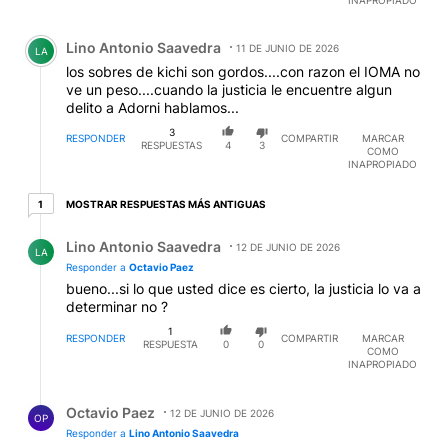
Comentario de Lino Antonio Saavedra.
Lino Antonio Saavedra
11 DE JUNIO DE 2026
LA
los sobres de kichi son gordos....con razon el IOMA no
ve un peso....cuando la justicia le encuentre algun
delito a Adorni hablamos...
3
RESPONDER
COMPARTIR
MARCAR
RESPUESTAS
4
3
COMO
INAPROPIADO
1 respuesta más antiguas
MOSTRAR RESPUESTAS MÁS ANTIGUAS
1
Respuesta de Lino Antonio Saavedra.
Lino Antonio Saavedra
12 DE JUNIO DE 2026
LA
Responder a
Octavio Paez
bueno...si lo que usted dice es cierto, la justicia lo va a
determinar no ?
1
RESPONDER
COMPARTIR
MARCAR
RESPUESTA
0
0
COMO
INAPROPIADO
Respuesta de Octavio Paez.
Octavio Paez
12 DE JUNIO DE 2026
OP
Responder a
Lino Antonio Saavedra