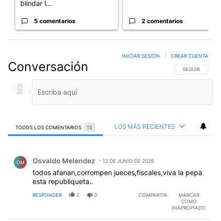
blindar l...
5 comentarios
2 comentarios
INICIAR SESIÓN
|
CREAR CUENTA
Conversación
SIGA ESTA CO
SEGUIR
LOS MÁS RECIENTES
TODOS LOS COMENTARIOS
15
Todos los comentarios
Comentario de Osvaldo Melendez.
Osvaldo Melendez
12 DE JUNIO DE 2026
OM
todos afanan,corrompen jueces,fiscales,viva la pepa
esta republiqueta..
RESPONDER
2
0
COMPARTIR
MARCAR
COMO
INAPROPIADO