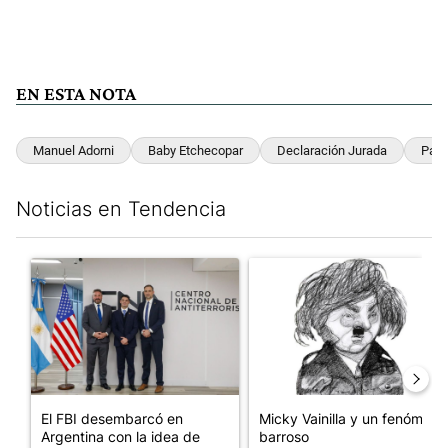
EN ESTA NOTA
Manuel Adorni
Baby Etchecopar
Declaración Jurada
Patr
Noticias en Tendencia
Este listado muestra los artículos con más comentarios en los últim
Un artículo de tendencia con el título "El FBI desembarcó en Arge
Un artículo de tendencia con e
El FBI desembarcó en
Micky Vainilla y un fenómeno
Argentina con la idea de
barroso