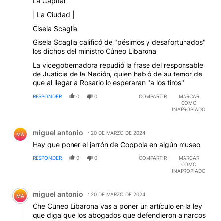
La Capital
| La Ciudad |
Gisela Scaglia
Gisela Scaglia calificó de "pésimos y desafortunados"
los dichos del ministro Cúneo Libarona
La vicegobernadora repudió la frase del responsable
de Justicia de la Nación, quien habló de su temor de
que al llegar a Rosario lo esperaran "a los tiros"
RESPONDER
0
0
COMPARTIR
MARCAR
COMO
INAPROPIADO
Comentario de miguel antonio.
miguel antonio
20 DE MARZO DE 2024
MA
Hay que poner el jarrón de Coppola en algún museo
RESPONDER
0
0
COMPARTIR
MARCAR
COMO
INAPROPIADO
Comentario de miguel antonio.
miguel antonio
20 DE MARZO DE 2024
MA
Che Cuneo Libarona vas a poner un artículo en la ley
que diga que los abogados que defendieron a narcos