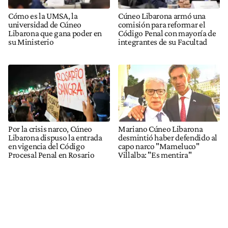
Cómo es la UMSA, la
Cúneo Libarona armó una
universidad de Cúneo
comisión para reformar el
Libarona que gana poder en
Código Penal con mayoría de
su Ministerio
integrantes de su Facultad
Por la crisis narco, Cúneo
Mariano Cúneo Libarona
Libarona dispuso la entrada
desmintió haber defendido al
en vigencia del Código
capo narco "Mameluco"
Procesal Penal en Rosario
Villalba: "Es mentira"