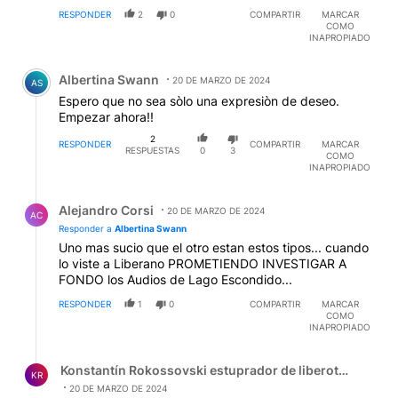
RESPONDER
2
0
COMPARTIR
MARCAR
COMO
INAPROPIADO
Comentario de Albertina Swann.
Albertina Swann
20 DE MARZO DE 2024
AS
Espero que no sea sòlo una expresiòn de deseo.
Empezar ahora!!
2
RESPONDER
COMPARTIR
MARCAR
RESPUESTAS
0
3
COMO
INAPROPIADO
Respuesta de Alejandro Corsi.
Alejandro Corsi
20 DE MARZO DE 2024
AC
Responder a
Albertina Swann
Uno mas sucio que el otro estan estos tipos... cuando
lo viste a Liberano PROMETIENDO INVESTIGAR A
FONDO los Audios de Lago Escondido...
RESPONDER
1
0
COMPARTIR
MARCAR
COMO
INAPROPIADO
Respuesta de Konstantín Rokossovski estuprador de liber
Konstantín Rokossovski estuprador de liberotarios
KR
20 DE MARZO DE 2024