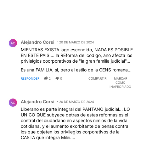
Comentario de Alejandro Corsi.
Alejandro Corsi
20 DE MARZO DE 2024
AC
MIENTRAS EXISTA lago escondido, NADA ES POSIBLE
EN ESTE PAIS.... la REforma del codigo, ano afecta los
privielgios coorporativos de "la gran familia judicial"...
Es una FAMILIA, si, pero al estilo de la GENS romana...
RESPONDER
2
0
COMPARTIR
MARCAR
COMO
INAPROPIADO
Comentario de Alejandro Corsi.
Alejandro Corsi
20 DE MARZO DE 2024
AC
Liberano es parte integral del PANTANO judicial... LO
UNICO QUE subyace detras de estas reformas es el
control del ciudadano en aspectos nimios de la vida
cotidiana, y el aumento exorbitante de penas contra
los que objeten los privilegios corporativos de la
CASTA que integra Milei....