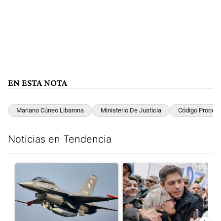
EN ESTA NOTA
Mariano Cúneo Libarona
Ministerio De Justicia
Código Procesa
Noticias en Tendencia
Este listado muestra los artículos con más comentarios en los últim
Un artículo de tendencia con el título "Los aviones F 16 sobrevo
Un artículo de tendencia con el