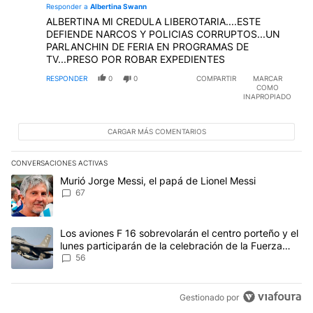
Responder a
Albertina Swann
ALBERTINA MI CREDULA LIBEROTARIA....ESTE
DEFIENDE NARCOS Y POLICIAS CORRUPTOS...UN
PARLANCHIN DE FERIA EN PROGRAMAS DE
TV...PRESO POR ROBAR EXPEDIENTES
RESPONDER
0
0
COMPARTIR
MARCAR
COMO
INAPROPIADO
CARGAR MÁS COMENTARIOS
CONVERSACIONES ACTIVAS
Este listado muestra los artículos con más comentarios en los últim
Un artículo de tendencia con el título "Murió Jorge Messi, el papá
Murió Jorge Messi, el papá de Lionel Messi
67
Un artículo de tendencia con el título "Los aviones F 16 sobrevola
Los aviones F 16 sobrevolarán el centro porteño y el
lunes participarán de la celebración de la Fuerza
Aérea
56
Gestionado por