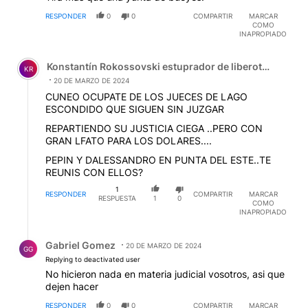
RESPONDER
0
0
COMPARTIR
MARCAR
COMO
INAPROPIADO
Comentario de Konstantín Rokossovski estuprador de lib
Konstantín Rokossovski estuprador de liberotarios
KR
20 DE MARZO DE 2024
CUNEO OCUPATE DE LOS JUECES DE LAGO
ESCONDIDO QUE SIGUEN SIN JUZGAR
REPARTIENDO SU JUSTICIA CIEGA ..PERO CON
GRAN LFATO PARA LOS DOLARES....
PEPIN Y DALESSANDRO EN PUNTA DEL ESTE..TE
REUNIS CON ELLOS?
1
RESPONDER
COMPARTIR
MARCAR
RESPUESTA
1
0
COMO
INAPROPIADO
Respuesta de Gabriel Gomez.
Gabriel Gomez
20 DE MARZO DE 2024
GG
Replying to deactivated user
No hicieron nada en materia judicial vosotros, asi que
dejen hacer
RESPONDER
0
0
COMPARTIR
MARCAR