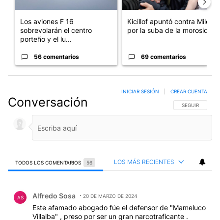
Los aviones F 16
Kicillof apuntó contra Milei
sobrevolarán el centro
por la suba de la morosida...
porteño y el lu...
56 comentarios
69 comentarios
INICIAR SESIÓN
|
CREAR CUENTA
Conversación
SIGA ESTA CO
SEGUIR
LOS MÁS RECIENTES
TODOS LOS COMENTARIOS
56
Todos los comentarios
Comentario de Alfredo Sosa.
Alfredo Sosa
20 DE MARZO DE 2024
AS
Este afamado abogado fúe el defensor de "Mameluco
Villalba" , preso por ser un gran narcotraficante .