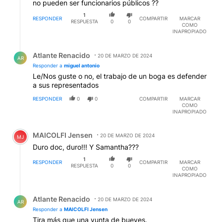
no pueden ser funcionarios públicos ??
1
RESPONDER
COMPARTIR
MARCAR
RESPUESTA
0
0
COMO
INAPROPIADO
Respuesta de Atlante Renacido.
Atlante Renacido
20 DE MARZO DE 2024
AR
Responder a
miguel antonio
Le/Nos guste o no, el trabajo de un boga es defender
a sus representados
RESPONDER
0
0
COMPARTIR
MARCAR
COMO
INAPROPIADO
Comentario de MAICOLFI Jensen.
MAICOLFI Jensen
20 DE MARZO DE 2024
MJ
Duro doc, duro!!! Y Samantha???
1
RESPONDER
COMPARTIR
MARCAR
RESPUESTA
0
0
COMO
INAPROPIADO
Respuesta de Atlante Renacido.
Atlante Renacido
20 DE MARZO DE 2024
AR
Responder a
MAICOLFI Jensen
Tira más que una yunta de bueyes.