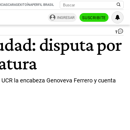
ICIAS
CARAS
EXITOÍNA
PERFIL BRASIL
INGRESAR
SUSCRIBITE
1
Co
iudad: disputa por
de
la
Ma
ratura
po
|
Re
soc
 la UCR la encabeza Genoveva Ferrero y cuenta