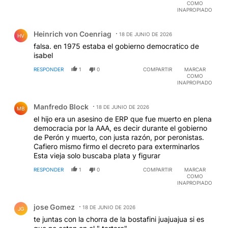
COMO
INAPROPIADO
Comentario de Heinrich von Coenriag.
Heinrich von Coenriag
18 DE JUNIO DE 2026
HV
falsa. en 1975 estaba el gobierno democratico de
isabel
RESPONDER
1
0
COMPARTIR
MARCAR
COMO
INAPROPIADO
Comentario de Manfredo Block.
Manfredo Block
18 DE JUNIO DE 2026
MB
el hijo era un asesino de ERP que fue muerto en plena
democracia por la AAA, es decir durante el gobierno
de Perón y muerto, con justa razón, por peronistas.
Cafiero mismo firmo el decreto para exterminarlos
Esta vieja solo buscaba plata y figurar
RESPONDER
1
0
COMPARTIR
MARCAR
COMO
INAPROPIADO
Comentario de jose Gomez.
jose Gomez
18 DE JUNIO DE 2026
JG
te juntas con la chorra de la bostafini juajuajua si es