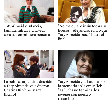
Taty Almeida: infancia,
"No me quiero ir sin tocar sus
familia militar y una vida
huesos": Alejandro, el hijo que
contada en primera persona
Taty Almeida buscó hasta el
final
La política argentina despide
Taty Almeida y la batalla por
a Taty Almeida: qué dijeron
la memoria en la era Milei:
Cristina Kirchner y Axel
"La lucha no termina, los
Kicillof
jóvenes son nuestro
recambio"