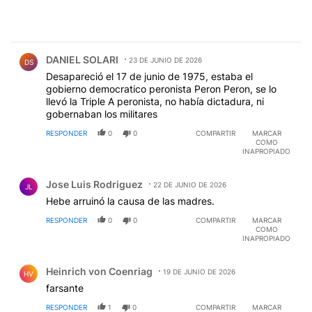
Comentario de DANIEL SOLARI.
DANIEL SOLARI
23 DE JUNIO DE 2026
DS
Desapareció el 17 de junio de 1975, estaba el
gobierno democratico peronista Peron Peron, se lo
llevó la Triple A peronista, no había dictadura, ni
gobernaban los militares
RESPONDER
0
0
COMPARTIR
MARCAR
COMO
INAPROPIADO
Comentario de Jose Luis Rodriguez.
Jose Luis Rodriguez
22 DE JUNIO DE 2026
JL
Hebe arruinó la causa de las madres.
RESPONDER
0
0
COMPARTIR
MARCAR
COMO
INAPROPIADO
Comentario de Heinrich von Coenriag.
Heinrich von Coenriag
19 DE JUNIO DE 2026
HV
farsante
RESPONDER
1
0
COMPARTIR
MARCAR