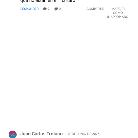
que no estan en el " tartaro"
RESPONDER
2
0
COMPARTIR
MARCAR
COMO
INAPROPIADO
Comentario de Juan Carlos Troiano.
Juan Carlos Troiano
17 DE JUNIO DE 2026
JC