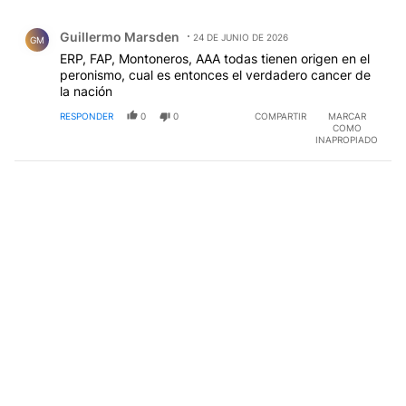
Todos los comentarios
Comentario de Guillermo Marsden.
Guillermo Marsden
24 DE JUNIO DE 2026
GM
ERP, FAP, Montoneros, AAA todas tienen origen en el
peronismo, cual es entonces el verdadero cancer de
la nación
RESPONDER
0
0
COMPARTIR
MARCAR
COMO
INAPROPIADO