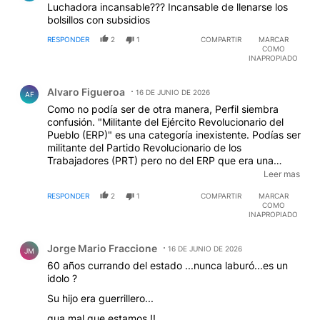
Luchadora incansable??? Incansable de llenarse los
bolsillos con subsidios
RESPONDER
2
1
COMPARTIR
MARCAR
COMO
INAPROPIADO
Comentario de Alvaro Figueroa.
Alvaro Figueroa
16 DE JUNIO DE 2026
AF
Como no podía ser de otra manera, Perfil siembra
confusión. "Militante del Ejército Revolucionario del
Pueblo (ERP)" es una categoría inexistente. Podías ser
militante del Partido Revolucionario de los
Trabajadores (PRT) pero no del ERP que era una
fuerza armada . Si estabas en el ERP en vez de
Leer mas
"militante" eras "terrorista". Decir la verdad no es
RESPONDER
2
1
COMPARTIR
MARCAR
difícil.
COMO
INAPROPIADO
Comentario de Jorge Mario Fraccione.
Jorge Mario Fraccione
16 DE JUNIO DE 2026
JM
60 años currando del estado ...nunca laburó...es un
idolo ?
Su hijo era guerrillero...
qua mal que estamos !!