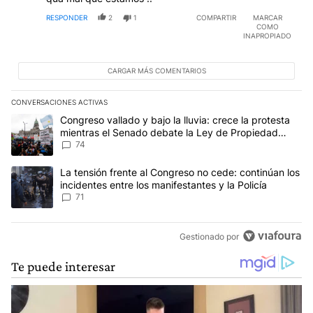
RESPONDER
2
1
COMPARTIR
MARCAR
COMO
INAPROPIADO
CARGAR MÁS COMENTARIOS
CONVERSACIONES ACTIVAS
Este listado muestra los artículos con más comentarios en los últim
Un artículo de tendencia con el título "Congreso vallado y bajo la
Congreso vallado y bajo la lluvia: crece la protesta
mientras el Senado debate la Ley de Propiedad
Privada
74
Un artículo de tendencia con el título "La tensión frente al Congre
La tensión frente al Congreso no cede: continúan los
incidentes entre los manifestantes y la Policía
71
Gestionado por