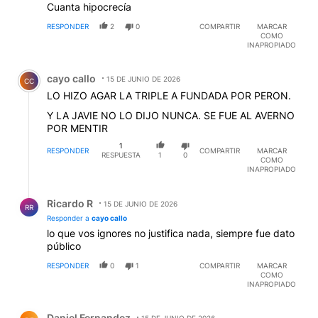
Cuanta hipocrecía
RESPONDER
2
0
COMPARTIR
MARCAR
COMO
INAPROPIADO
Comentario de cayo callo.
cayo callo
15 DE JUNIO DE 2026
CC
LO HIZO AGAR LA TRIPLE A FUNDADA POR PERON.
Y LA JAVIE NO LO DIJO NUNCA. SE FUE AL AVERNO
POR MENTIR
1
RESPONDER
COMPARTIR
MARCAR
RESPUESTA
1
0
COMO
INAPROPIADO
Respuesta de Ricardo R.
Ricardo R
15 DE JUNIO DE 2026
RR
Responder a
cayo callo
lo que vos ignores no justifica nada, siempre fue dato
público
RESPONDER
0
1
COMPARTIR
MARCAR
COMO
INAPROPIADO
Comentario de Daniel Fernandez.
Daniel Fernandez
15 DE JUNIO DE 2026