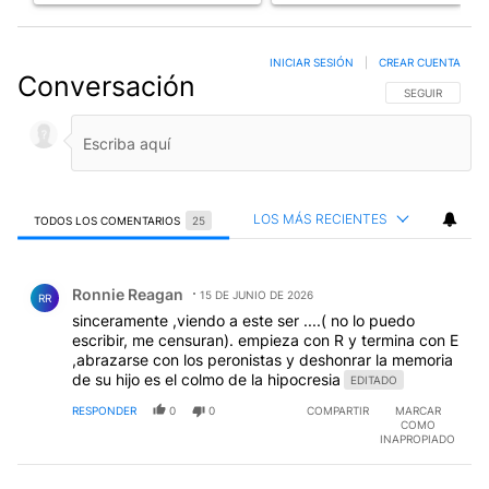
INICIAR SESIÓN
|
CREAR CUENTA
Conversación
SIGA ESTA CO
SEGUIR
LOS MÁS RECIENTES
TODOS LOS COMENTARIOS
25
Todos los comentarios
Comentario de Ronnie Reagan.
Ronnie Reagan
15 DE JUNIO DE 2026
RR
sinceramente ,viendo a este ser ....( no lo puedo
escribir, me censuran). empieza con R y termina con E
,abrazarse con los peronistas y deshonrar la memoria
de su hijo es el colmo de la hipocresia
EDITADO
RESPONDER
0
0
COMPARTIR
MARCAR
COMO
INAPROPIADO