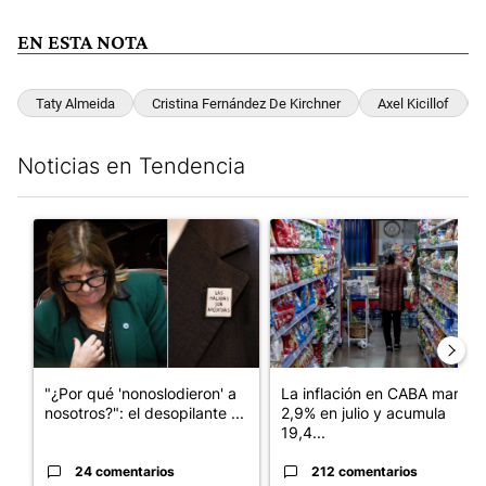
EN ESTA NOTA
Taty Almeida
Cristina Fernández De Kirchner
Axel Kicillof
Noticias en Tendencia
Este listado muestra los artículos con más comentarios en los últim
Un artículo de tendencia con el título ""¿Por qué 'nonoslodieron
Un artículo de tendencia con 
"¿Por qué 'nonoslodieron' a
La inflación en CABA marcó
nosotros?": el desopilante ...
2,9% en julio y acumula
19,4...
24 comentarios
212 comentarios