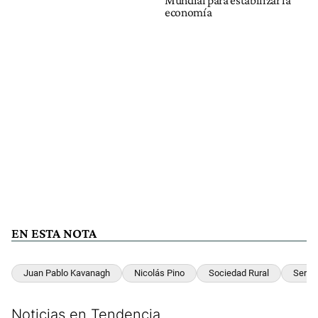
economía
EN ESTA NOTA
Juan Pablo Kavanagh
Nicolás Pino
Sociedad Rural
Sergi
Noticias en Tendencia