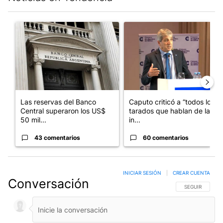
Este listado muestra los artículos con más comentarios en los últim
Un artículo de tendencia con el título "Las reservas del Banco 
Un artículo de tendencia con e
Las reservas del Banco
Caputo criticó a “todos los
Central superaron los US$
tarados que hablan de la
50 mil...
in...
43 comentarios
60 comentarios
INICIAR SESIÓN
|
CREAR CUENTA
Conversación
SIGA ESTA CO
SEGUIR