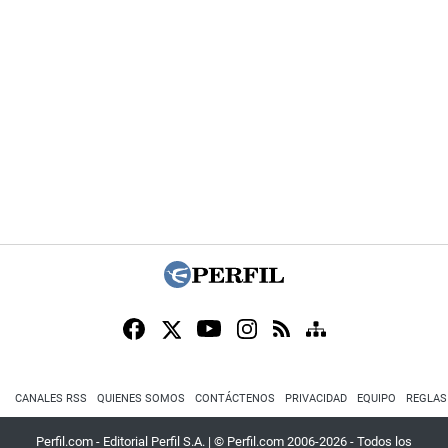
CANALES RSS
QUIENES SOMOS
CONTÁCTENOS
PRIVACIDAD
EQUIPO
REGLAS
Perfil.com - Editorial Perfil S.A.
| © Perfil.com 2006-2026 - Todos los