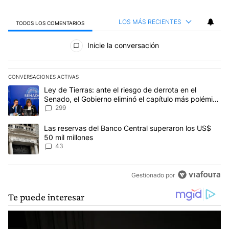
LOS MÁS RECIENTES
TODOS LOS COMENTARIOS
Todos los comentarios
Inicie la conversación
CONVERSACIONES ACTIVAS
Este listado muestra los artículos con más comentarios en los últim
Un artículo de tendencia con el título "Ley de Tierras: ante el ri
Ley de Tierras: ante el riesgo de derrota en el
Senado, el Gobierno eliminó el capítulo más polémico
del proyecto
299
Un artículo de tendencia con el título "Las reservas del Banco Ce
Las reservas del Banco Central superaron los US$
50 mil millones
43
Gestionado por