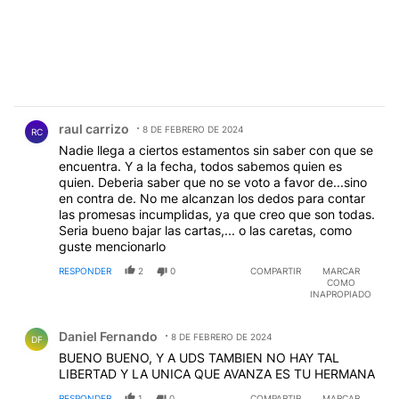
Comentario de raul carrizo.
raul carrizo
8 DE FEBRERO DE 2024
RC
Nadie llega a ciertos estamentos sin saber con que se
encuentra. Y a la fecha, todos sabemos quien es
quien. Deberia saber que no se voto a favor de...sino
en contra de. No me alcanzan los dedos para contar
las promesas incumplidas, ya que creo que son todas.
Seria bueno bajar las cartas,... o las caretas, como
guste mencionarlo
RESPONDER
2
0
COMPARTIR
MARCAR
COMO
INAPROPIADO
Comentario de Daniel Fernando.
Daniel Fernando
8 DE FEBRERO DE 2024
DF
BUENO BUENO, Y A UDS TAMBIEN NO HAY TAL
LIBERTAD Y LA UNICA QUE AVANZA ES TU HERMANA
RESPONDER
1
0
COMPARTIR
MARCAR