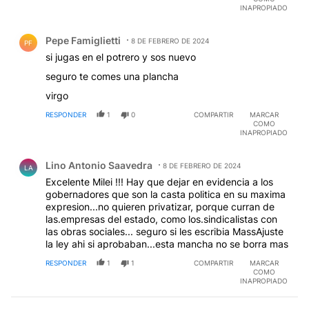
INAPROPIADO
Comentario de Pepe Famiglietti.
Pepe Famiglietti
8 DE FEBRERO DE 2024
PF
si jugas en el potrero y sos nuevo
seguro te comes una plancha
virgo
RESPONDER
1
0
COMPARTIR
MARCAR
COMO
INAPROPIADO
Comentario de Lino Antonio Saavedra.
Lino Antonio Saavedra
8 DE FEBRERO DE 2024
LA
Excelente Milei !!! Hay que dejar en evidencia a los
gobernadores que son la casta politica en su maxima
expresion...no quieren privatizar, porque curran de
las.empresas del estado, como los.sindicalistas con
las obras sociales... seguro si les escribia MassAjuste
la ley ahi si aprobaban...esta mancha no se borra mas
RESPONDER
1
1
COMPARTIR
MARCAR
COMO
INAPROPIADO