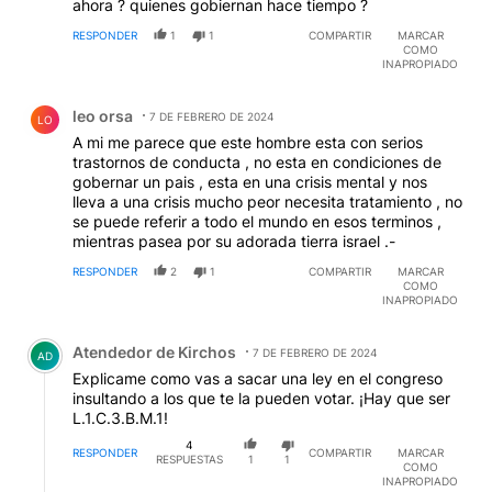
ahora ? quienes gobiernan hace tiempo ?
RESPONDER
1
1
COMPARTIR
MARCAR
COMO
INAPROPIADO
Comentario de leo orsa.
leo orsa
7 DE FEBRERO DE 2024
LO
A mi me parece que este hombre esta con serios
trastornos de conducta , no esta en condiciones de
gobernar un pais , esta en una crisis mental y nos
lleva a una crisis mucho peor necesita tratamiento , no
se puede referir a todo el mundo en esos terminos ,
mientras pasea por su adorada tierra israel .-
RESPONDER
2
1
COMPARTIR
MARCAR
COMO
INAPROPIADO
Comentario de Atendedor de Kirchos.
Atendedor de Kirchos
7 DE FEBRERO DE 2024
AD
Explicame como vas a sacar una ley en el congreso
insultando a los que te la pueden votar. ¡Hay que ser
L.1.C.3.B.M.1!
4
RESPONDER
COMPARTIR
MARCAR
RESPUESTAS
1
1
COMO
INAPROPIADO