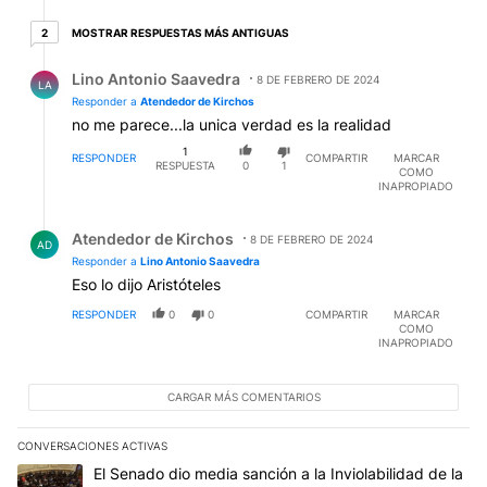
2 respuestas más antiguas
MOSTRAR RESPUESTAS MÁS ANTIGUAS
2
Respuesta de Lino Antonio Saavedra.
Lino Antonio Saavedra
8 DE FEBRERO DE 2024
LA
Responder a
Atendedor de Kirchos
no me parece...la unica verdad es la realidad
1
RESPONDER
COMPARTIR
MARCAR
RESPUESTA
0
1
COMO
INAPROPIADO
Respuesta de Atendedor de Kirchos.
Atendedor de Kirchos
8 DE FEBRERO DE 2024
AD
Responder a
Lino Antonio Saavedra
Eso lo dijo Aristóteles
RESPONDER
0
0
COMPARTIR
MARCAR
COMO
INAPROPIADO
CARGAR MÁS COMENTARIOS
CONVERSACIONES ACTIVAS
Este listado muestra los artículos con más comentarios en los últim
Un artículo de tendencia con el título "El Senado dio media sanci
El Senado dio media sanción a la Inviolabilidad de la