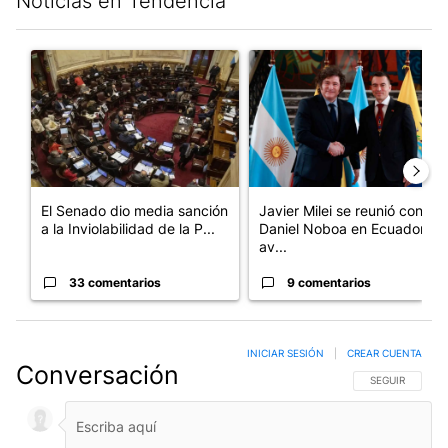
Noticias en Tendencia
Este listado muestra los artículos con más comentarios en los últim
Un artículo de tendencia con el título "El Senado dio media san
Un artículo de tendencia con e
El Senado dio media sanción
Javier Milei se reunió con
a la Inviolabilidad de la P...
Daniel Noboa en Ecuador y
av...
33 comentarios
9 comentarios
INICIAR SESIÓN
|
CREAR CUENTA
Conversación
SIGA ESTA CO
SEGUIR