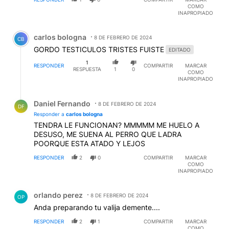
COMO
INAPROPIADO
Comentario de carlos bologna.
carlos bologna
8 DE FEBRERO DE 2024
CB
GORDO TESTICULOS TRISTES FUISTE
EDITADO
1
RESPONDER
COMPARTIR
MARCAR
RESPUESTA
1
0
COMO
INAPROPIADO
Respuesta de Daniel Fernando.
Daniel Fernando
8 DE FEBRERO DE 2024
DF
Responder a
carlos bologna
TENDRA LE FUNCIONAN? MMMMM ME HUELO A
DESUSO, ME SUENA AL PERRO QUE LADRA
POORQUE ESTA ATADO Y LEJOS
RESPONDER
2
0
COMPARTIR
MARCAR
COMO
INAPROPIADO
Comentario de orlando perez.
orlando perez
8 DE FEBRERO DE 2024
OP
Anda preparando tu valija demente....
RESPONDER
2
1
COMPARTIR
MARCAR
COMO