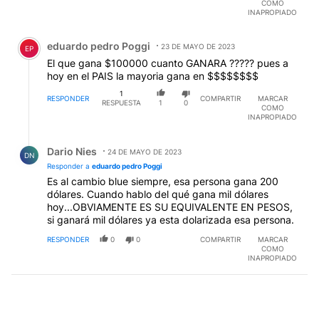
COMO
INAPROPIADO
Comentario de eduardo pedro Poggi.
eduardo pedro Poggi
23 DE MAYO DE 2023
EP
El que gana $100000 cuanto GANARA ????? pues a
hoy en el PAIS la mayoria gana en $$$$$$$$
1
RESPONDER
COMPARTIR
MARCAR
RESPUESTA
1
0
COMO
INAPROPIADO
Respuesta de Dario Nies.
Dario Nies
24 DE MAYO DE 2023
DN
Responder a
eduardo pedro Poggi
Es al cambio blue siempre, esa persona gana 200
dólares. Cuando hablo del qué gana mil dólares
hoy...OBVIAMENTE ES SU EQUIVALENTE EN PESOS,
si ganará mil dólares ya esta dolarizada esa persona.
RESPONDER
0
0
COMPARTIR
MARCAR
COMO
INAPROPIADO