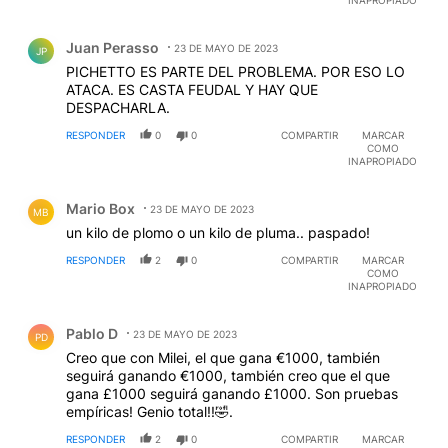
INAPROPIADO
Comentario de Juan Perasso.
Juan Perasso
23 DE MAYO DE 2023
JP
PICHETTO ES PARTE DEL PROBLEMA. POR ESO LO
ATACA. ES CASTA FEUDAL Y HAY QUE
DESPACHARLA.
RESPONDER
0
0
COMPARTIR
MARCAR
COMO
INAPROPIADO
Comentario de Mario Box.
Mario Box
23 DE MAYO DE 2023
MB
un kilo de plomo o un kilo de pluma.. paspado!
RESPONDER
2
0
COMPARTIR
MARCAR
COMO
INAPROPIADO
Comentario de Pablo D.
Pablo D
23 DE MAYO DE 2023
PD
Creo que con Milei, el que gana €1000, también
seguirá ganando €1000, también creo que el que
gana £1000 seguirá ganando £1000. Son pruebas
empíricas! Genio total!!🤣.
RESPONDER
2
0
COMPARTIR
MARCAR