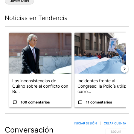
Javier Milei
Noticias en Tendencia
Este listado muestra los artículos con más comentarios en los últim
Un artículo de tendencia con el título "Las inconsistencias de Q
Un artículo de tendencia con el
Las inconsistencias de
Incidentes frente al
Quirno sobre el conflicto con
Congreso: la Policía utiliza
Br...
carro...
169 comentarios
11 comentarios
INICIAR SESIÓN
|
CREAR CUENTA
Conversación
SIGA ESTA CO
SEGUIR