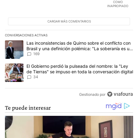
COMO
INAPROPIADO
CARGAR MÁS COMENTARIOS
CONVERSACIONES ACTIVAS
Este listado muestra los artículos con más comentarios en los últim
Un artículo de tendencia con el título "Las inconsistencias de Qui
Las inconsistencias de Quirno sobre el conflicto con
Brasil y una definición polémica: "La soberanía es un
concepto antiguo"
169
Un artículo de tendencia con el título "El Gobierno perdió la puls
El Gobierno perdió la pulseada del nombre: la "Ley
de Tierras" se impuso en toda la conversación digital
34
Gestionado por