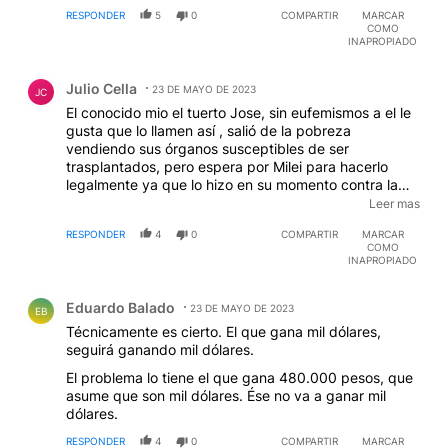
RESPONDER
5
0
COMPARTIR
MARCAR
COMO
INAPROPIADO
Comentario de Julio Cella.
Julio Cella
23 DE MAYO DE 2023
JC
El conocido mio el tuerto Jose, sin eufemismos a el le
gusta que lo llamen así , salió de la pobreza
vendiendo sus órganos susceptibles de ser
trasplantados, pero espera por Milei para hacerlo
legalmente ya que lo hizo en su momento contra la
ley, y tiene una pierna y su mano izquierda que según
Leer mas
el no es muy diestra para vender. Sin embargo no
RESPONDER
4
0
COMPARTIR
MARCAR
está de acuerdo con los dólares que podría utilizar ya
COMO
que estos no serían iguales a los que compro a los
INAPROPIADO
arbolitos y que gasto conociendo Miami, cree que no
Comentario de Eduardo Balado.
se los aceptarían ya que para diferenciarlos en lugar
Eduardo Balado
del dibujo de Washington estaría la foto Leonina de
23 DE MAYO DE 2023
EB
Milei.
Técnicamente es cierto. El que gana mil dólares,
seguirá ganando mil dólares.
El problema lo tiene el que gana 480.000 pesos, que
asume que son mil dólares. Ése no va a ganar mil
dólares.
RESPONDER
4
0
COMPARTIR
MARCAR