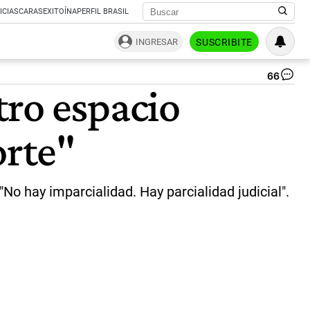
ICIAS
CARAS
EXITOÍNA
PERFIL BRASIL
INGRESAR
SUSCRIBITE
66
Jo
tro espacio
Ca
|
NA
orte"
No hay imparcialidad. Hay parcialidad judicial".