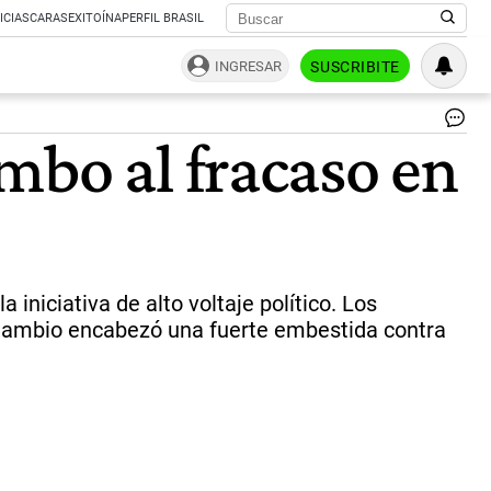
ICIAS
CARAS
EXITOÍNA
PERFIL BRASIL
INGRESAR
SUSCRIBITE
Est
mbo al fracaso en
Ju
po
el
Ca
em
en
la
Cá
iniciativa de alto voltaje político. Los
ba
l Cambio encabezó una fuerte embestida contra
el
co
re
en
el
Se
|
NA