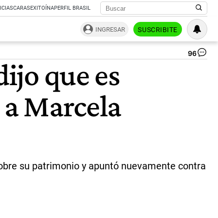
ICIAS
CARAS
EXITOÍNA
PERFIL BRASIL
INGRESAR
SUSCRIBITE
96
Ma
dijo que es
Pa
y
Lil
r a Marcela
Le
|
Co
sobre su patrimonio y apuntó nuevamente contra