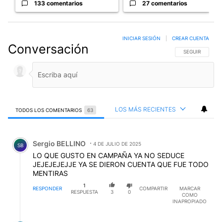
133 comentarios
27 comentarios
INICIAR SESIÓN
|
CREAR CUENTA
Conversación
SIGA ESTA CO
SEGUIR
LOS MÁS RECIENTES
TODOS LOS COMENTARIOS
63
Todos los comentarios
Comentario de Sergio BELLINO.
Sergio BELLINO
4 DE JULIO DE 2025
SB
LO QUE GUSTO EN CAMPAÑA YA NO SEDUCE
JEJEJEJEJJE YA SE DIERON CUENTA QUE FUE TODO
MENTIRAS
1
RESPONDER
COMPARTIR
MARCAR
RESPUESTA
3
0
COMO
INAPROPIADO
Respuesta de Aldo Garcia.