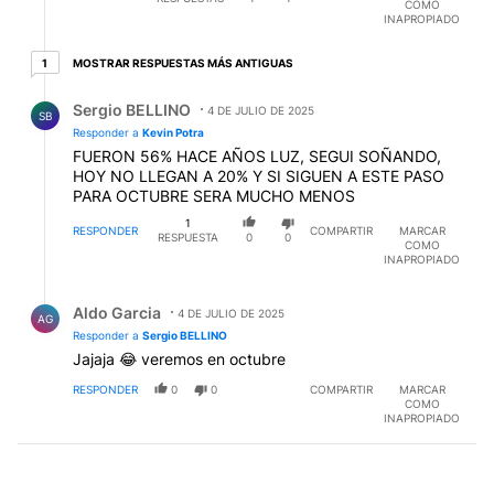
COMO
INAPROPIADO
1 respuesta más antiguas
MOSTRAR RESPUESTAS MÁS ANTIGUAS
1
Respuesta de Sergio BELLINO.
Sergio BELLINO
4 DE JULIO DE 2025
SB
Responder a
Kevin Potra
FUERON 56% HACE AÑOS LUZ, SEGUI SOÑANDO,
HOY NO LLEGAN A 20% Y SI SIGUEN A ESTE PASO
PARA OCTUBRE SERA MUCHO MENOS
1
RESPONDER
COMPARTIR
MARCAR
RESPUESTA
0
0
COMO
INAPROPIADO
Respuesta de Aldo Garcia.
Aldo Garcia
4 DE JULIO DE 2025
AG
Responder a
Sergio BELLINO
Jajaja 😂 veremos en octubre
RESPONDER
0
0
COMPARTIR
MARCAR
COMO
INAPROPIADO