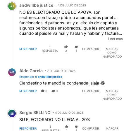
Comentario de andwillbe justice.
andwillbe justice
4 DE JULIO DE 2025
AJ
NO ES ELECTORADO QUE LO APOYA..son
sectores..con trabajo público acomodados por el ..,
funcionarios, diputados -as y el circulo de caputo y
algunos periodistas ensobrados...que les encantaaa
cuando al pais le va mal y hablan y hablan y facturan
y facturan..y sino inventan...como trebucq..que se
Leer mas
regocija porque ahora es rico y vos sos pobre y le
1
fascina compararse.
RESPONDER
COMPARTIR
MARCAR
RESPUESTA
2
1
COMO
INAPROPIADO
Respuesta de Aldo Garcia.
Aldo Garcia
7 DE JULIO DE 2025
AG
Responder a
andwillbe justice
Clandestino te mandó la condenada jajaja 😂
RESPONDER
0
0
COMPARTIR
MARCAR
COMO
INAPROPIADO
Comentario de Sergio BELLINO.
Sergio BELLINO
4 DE JULIO DE 2025
SB
SU ELECTORADO NO LLEGA AL 20%
3
RESPONDER
COMPARTIR
MARCAR
RESPUESTAS
1
1