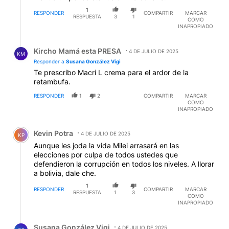
1
RESPONDER
COMPARTIR
MARCAR
RESPUESTA
3
1
COMO
INAPROPIADO
Respuesta de Kircho Mamá esta PRESA.
Kircho Mamá esta PRESA
4 DE JULIO DE 2025
KM
Responder a
Susana González Vigi
Te prescribo Macri L crema para el ardor de la
retambufa.
RESPONDER
1
2
COMPARTIR
MARCAR
COMO
INAPROPIADO
Comentario de Kevin Potra.
Kevin Potra
4 DE JULIO DE 2025
KP
Aunque les joda la vida Milei arrasará en las
elecciones por culpa de todos ustedes que
defendieron la corrupción en todos los niveles. A llorar
a bolivia, dale che.
1
RESPONDER
COMPARTIR
MARCAR
RESPUESTA
1
3
COMO
INAPROPIADO
Respuesta de Susana González Vigi.
Susana González Vigi
4 DE JULIO DE 2025