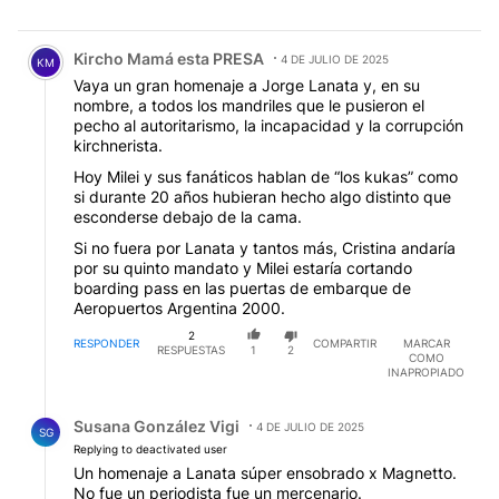
Comentario de Kircho Mamá esta PRESA.
Kircho Mamá esta PRESA
4 DE JULIO DE 2025
KM
Vaya un gran homenaje a Jorge Lanata y, en su
nombre, a todos los mandriles que le pusieron el
pecho al autoritarismo, la incapacidad y la corrupción
kirchnerista.
Hoy Milei y sus fanáticos hablan de “los kukas” como
si durante 20 años hubieran hecho algo distinto que
esconderse debajo de la cama.
Si no fuera por Lanata y tantos más, Cristina andaría
por su quinto mandato y Milei estaría cortando
boarding pass en las puertas de embarque de
Aeropuertos Argentina 2000.
2
RESPONDER
COMPARTIR
MARCAR
RESPUESTAS
1
2
COMO
INAPROPIADO
Respuesta de Susana González Vigi.
Susana González Vigi
4 DE JULIO DE 2025
SG
Replying to deactivated user
Un homenaje a Lanata súper ensobrado x Magnetto.
No fue un periodista fue un mercenario.