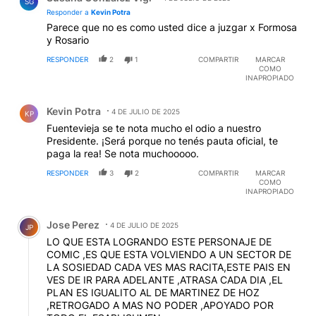
SG
Responder a
Kevin Potra
Parece que no es como usted dice a juzgar x Formosa
y Rosario
RESPONDER
2
1
COMPARTIR
MARCAR
COMO
INAPROPIADO
Comentario de Kevin Potra.
Kevin Potra
4 DE JULIO DE 2025
KP
Fuentevieja se te nota mucho el odio a nuestro
Presidente. ¡Será porque no tenés pauta oficial, te
paga la rea! Se nota muchooooo.
RESPONDER
3
2
COMPARTIR
MARCAR
COMO
INAPROPIADO
Comentario de Jose Perez.
Jose Perez
4 DE JULIO DE 2025
JP
LO QUE ESTA LOGRANDO ESTE PERSONAJE DE
COMIC ,ES QUE ESTA VOLVIENDO A UN SECTOR DE
LA SOSIEDAD CADA VES MAS RACITA,ESTE PAIS EN
VES DE IR PARA ADELANTE ,ATRASA CADA DIA ,EL
PLAN ES IGUALITO AL DE MARTINEZ DE HOZ
,RETROGADO A MAS NO PODER ,APOYADO POR