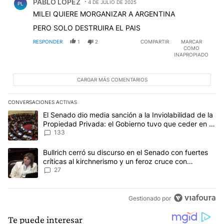
PABLO LOPEZ
4 DE JULIO DE 2025
PL
MILEI QUIERE MORGANIZAR A ARGENTINA
PERO SOLO DESTRUIRA EL PAIS
RESPONDER
1
2
COMPARTIR
MARCAR
COMO
INAPROPIADO
CARGAR MÁS COMENTARIOS
CONVERSACIONES ACTIVAS
Este listado muestra los artículos con más comentarios en los últim
Un artículo de tendencia con el título "El Senado dio media sanci
El Senado dio media sanción a la Inviolabilidad de la
Propiedad Privada: el Gobierno tuvo que ceder en la
Ley del Manejo del Fuego
133
Un artículo de tendencia con el título "Bullrich cerró su discurso e
Bullrich cerró su discurso en el Senado con fuertes
críticas al kirchnerismo y un feroz cruce con
Capitanich al que le gritó “¡cállate!”
27
Gestionado por