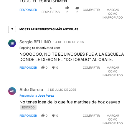
TODO EL ESABLISHMEN
4
RESPONDER
COMPARTIR
MARCAR
RESPUESTAS
2
2
COMO
INAPROPIADO
2 respuestas más antiguas
MOSTRAR RESPUESTAS MÁS ANTIGUAS
2
Respuesta de Sergio BELLINO.
Sergio BELLINO
4 DE JULIO DE 2025
SB
Replying to deactivated user
NOOOOOO, NO TE EQUIVOQUES FUE A LA ESCUELA
DONDE LE DIERON EL "DOTORADO" AL ORATE.
RESPONDER
0
0
COMPARTIR
MARCAR
COMO
INAPROPIADO
Respuesta de Aldo Garcia.
Aldo Garcia
4 DE JULIO DE 2025
AG
Responder a
Jose Perez
No tenes idea de lo que fue martines de hoz osayap
EDITADO
RESPONDER
0
0
COMPARTIR
MARCAR
COMO
INAPROPIADO