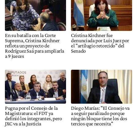
En su batalla con la Corte
Cristina Kirchner fue
Suprema, Cristina Kirchner
denunciada por Luis Juez por
reflota un proyecto de
el "artilugio retorcido" del
Rodríguez Saá para ampliarla
Senado
a 9 jueces
Pugna por el Consejo de la
Diego Marías: "El Consejo va
Magistratura: el FDT ya
a seguir paralizado porque
definió los integrantes, pero
ningún bloque tiene los dos
JXC va a la Justicia
tercios que necesita"