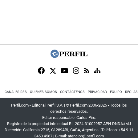
CANALES RSS
QUIENES SOMOS
CONTÁCTENOS
PRIVACIDAD
EQUIPO
REGLAS
Perfil.com - Editorial Perfil S.A.
| © Perfil.com 2006-2026 - Todos los
derechos reservados.
Editor responsable: Carlos Piro.
Registro de la propiedad intelectual RL-2024-31002957-APN-DNDA#MJ
Dirección:
California 2715
,
C1289ABI
,
CABA, Argentina
| Teléfono:
+54 9 11
3453 4567
| E-mail:
atencion@perfil.com