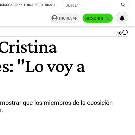
ICIAS
CARAS
EXITOÍNA
PERFIL BRASIL
INGRESAR
SUSCRIBITE
116
Def
Cristina
Vid
alt
su
s: "Lo voy a
ti
ent
la
tar
pa
y
las
rec
e mostrar que los miembros de la oposición
po
e.
el
paí
|
Du