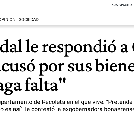
BUSINESS
NOT
OPINIÓN
SOCIEDAD
al le respondió a 
acusó por sus biene
ga falta"
departamento de Recoleta en el que vive. "Pretend
o es así", le contestó la exgobernadora bonaerens