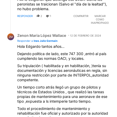
peronistas se traicionan (Salvo el "día de la lealtad"),
no hubo problema.
RESPONDER
2
1
COMPARTIR
MARCAR
COMO
INAPROPIADO
Respuesta de Zenon Maria López Wallace.
Zenon Maria López Wallace
12 DE FEBRERO DE 2024
ZM
Responder a
Ines Julie Germain
Hola Edgardo tantos años...
Dejando politica de lado, este 747 300 ,entró al país
cumpliendo las normas OACI, y locales.
Su tripulación ( habilitada y en habilitación, )tenía su
documentación y licencias aeronáuticas en regla, sin
ninguna restricción por parte de INTERPOL,autoridad
competente.
Un tiempo corto atrás llegó un grupo de pilotos y
técnicos de Estados Unidos , que realizó las tareas
propias de mantenimiento para una aeronave de ese
tipo ,expuesta a ls intemperie tanto tiempo.
Todo el procedimiento de mantenimiento y
rehabilitación fue oficial y autorizado por la autoridad