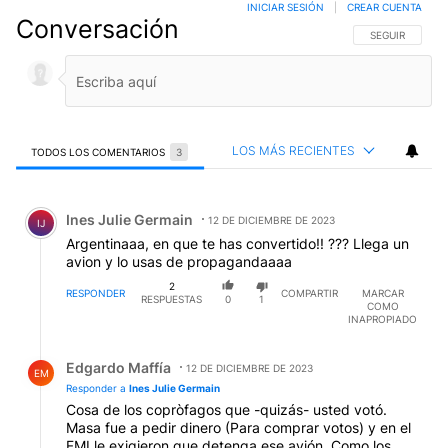
INICIAR SESIÓN
|
CREAR CUENTA
Conversación
SIGA ESTA CO
SEGUIR
LOS MÁS RECIENTES
TODOS LOS COMENTARIOS
3
Todos los comentarios
Comentario de Ines Julie Germain.
Ines Julie Germain
12 DE DICIEMBRE DE 2023
IJ
Argentinaaa, en que te has convertido!! ??? Llega un
avion y lo usas de propagandaaaa
2
RESPONDER
COMPARTIR
MARCAR
RESPUESTAS
0
1
COMO
INAPROPIADO
Respuesta de Edgardo Maffía.
Edgardo Maffía
12 DE DICIEMBRE DE 2023
EM
Responder a
Ines Julie Germain
Cosa de los copròfagos que -quizás- usted votó.
Masa fue a pedir dinero (Para comprar votos) y en el
FMI le exigieron que detenga ese avión. Como los