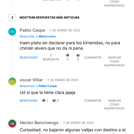
COMO
INAPROPIADO
2 respuestas más antiguas
MOSTRAR RESPUESTAS MÁS ANTIGUAS
2
Respuesta de Pablo Caspe.
Pablo Caspe
7 DE ENERO DE 2023
PC
Responder a
Mario Leiva
traen plata sin declarar para los kirneristas, no para
chirolin alvers que no da ni pena
1
RESPONDER
COMPARTIR
MARCAR
RESPUESTA
0
0
COMO
INAPROPIADO
Respuesta de oscar Villar.
oscar Villar
7 DE ENERO DE 2023
OV
Responder a
Pablo Caspe
Ud si que la tiene clara jajaja
RESPONDER
1
0
COMPARTIR
MARCAR
COMO
INAPROPIADO
Comentario de Hector Bencivengo.
Hector Bencivengo
7 DE ENERO DE 2023
HB
Curiosidad, no bajaron algunas valijas con destino a el