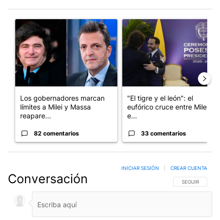
Este listado muestra los artículos con más comentarios en los últim
Un artículo de tendencia con el título "Los gobernadores marcan
Un artículo de tendencia con e
Los gobernadores marcan
"El tigre y el león": el
límites a Milei y Massa
eufórico cruce entre Milei y
reapare...
e...
82 comentarios
33 comentarios
INICIAR SESIÓN
|
CREAR CUENTA
Conversación
SIGA ESTA CO
SEGUIR