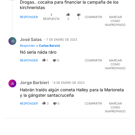
Drogas.. cocaína para financiar la campaña de los
kirchneristas
1
RESPONDER
COMPARTIR
MARCAR
RESPUESTA
3
1
COMO
INAPROPIADO
Respuesta de José Salas.
José Salas
7 DE ENERO DE 2023
JS
Responder a
Carlos Berzini
Nó sería náda ráro
RESPONDER
1
0
COMPARTIR
MARCAR
COMO
INAPROPIADO
Comentario de Jorge Barbieri.
Jorge Barbieri
6 DE ENERO DE 2023
JB
Habrán traído algún cometa Halley para la Marioneta
y la gángster santacruceña
RESPONDER
3
0
COMPARTIR
MARCAR
COMO
INAPROPIADO