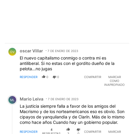
Comentario de oscar Villar.
oscar Villar
7 DE ENERO DE 2023
OV
El nuevo capitalismo conmigo o contra mi es
antiliberal. Si no estas con el gordito dueño de la
pelota...no jugas
RESPONDER
0
0
COMPARTIR
MARCAR
COMO
INAPROPIADO
Comentario de Mario Leiva.
Mario Leiva
7 DE ENERO DE 2023
ML
La justicia siempre falla a favor de los amigos del
Macrismo y de los norteamericanos eso es obvio. Son
cipayos de yanquilandia y de Clarín. Más de lo mismo
como hace años Cuando hay un gobierno popular.
4
RESPONDER
COMPARTIR
MARCAR
RESPUESTAS
3
0