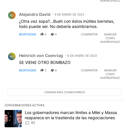
INAPROPIADO
Comentario de Alejandro David.
Alejandro David
6 DE ENERO DE 2023
AD
¿Otra vez sopa?...Bueh con éstos inútiles berretas,
todo puede ser. No debería asombrarnos.
RESPONDER
0
0
COMPARTIR
MARCAR
COMO
INAPROPIADO
Comentario de Heinrich von Coenriag.
Heinrich von Coenriag
6 DE ENERO DE 2023
HV
SE VIENE OTRO BOMBAZO
RESPONDER
2
0
COMPARTIR
MARCAR
COMO
INAPROPIADO
CARGAR MÁS COMENTARIOS
CONVERSACIONES ACTIVAS
Este listado muestra los artículos con más comentarios en los últim
Un artículo de tendencia con el título "Los gobernadores marcan l
Los gobernadores marcan límites a Milei y Massa
reaparece en la trastienda de las negociaciones
82