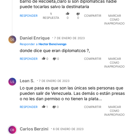
barrio de Recoleta,claro si son diplomaticas nadie
puede tocarlas salvo la destinataria
1
RESPONDER
COMPARTIR
MARCAR
RESPUESTA
0
0
COMO
INAPROPIADO
Respuesta de Daniel Enrique.
Daniel Enrique
7 DE ENERO DE 2023
DE
Responder a
Hector Bencivengo
donde dice que eran diplomatcos ?,
RESPONDER
0
0
COMPARTIR
MARCAR
COMO
INAPROPIADO
Comentario de Lean S..
Lean S.
7 DE ENERO DE 2023
LS
Lo que pasa es que son las únicas seis personas que
pueden salir de Venezuela. Las demás o están presas
o no les dan permiso o no tienen la plata...
RESPONDER
1
0
COMPARTIR
MARCAR
COMO
INAPROPIADO
Comentario de Carlos Berzini.
Carlos Berzini
6 DE ENERO DE 2023
CB