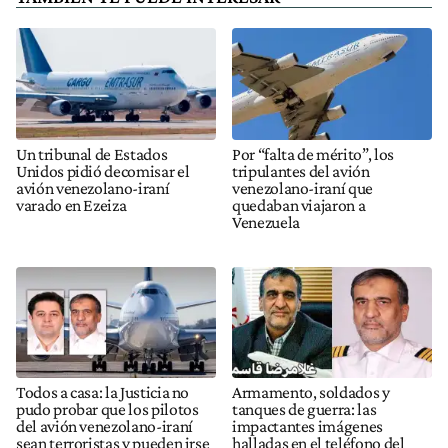
Un tribunal de Estados
Por “falta de mérito”, los
Unidos pidió decomisar el
tripulantes del avión
avión venezolano-iraní
venezolano-iraní que
varado en Ezeiza
quedaban viajaron a
Venezuela
Todos a casa: la Justicia no
Armamento, soldados y
pudo probar que los pilotos
tanques de guerra: las
del avión venezolano-iraní
impactantes imágenes
sean terroristas y pueden irse
halladas en el teléfono del