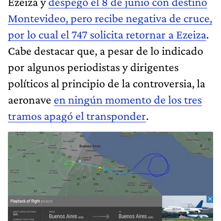
Ezeiza y
despegó el 8 de junio con destino
Montevideo, pero recibe negativa de cruce,
por lo cual el 747 solicita retornar a Ezeiza
.
Cabe destacar que, a pesar de lo indicado
por algunos periodistas y dirigentes
políticos al principio de la controversia, la
aeronave
en ningún momento de los tres
tramos apagó el transponder
.