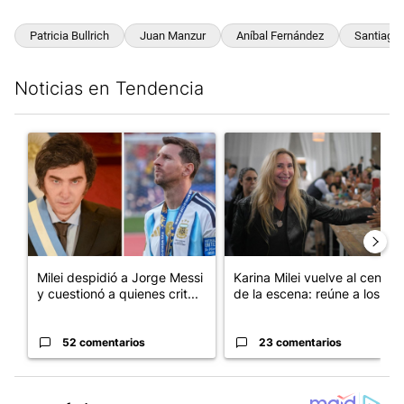
Patricia Bullrich
Juan Manzur
Aníbal Fernández
Santiago 
Noticias en Tendencia
Este listado muestra los artículos con más comentarios en los últim
Un artículo de tendencia con el título "Milei despidió a Jorge 
Un artículo de tendencia con e
Milei despidió a Jorge Messi
Karina Milei vuelve al centro
y cuestionó a quienes crit...
de la escena: reúne a los...
52 comentarios
23 comentarios