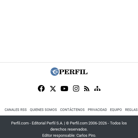
CANALES RSS
QUIENES SOMOS
CONTÁCTENOS
PRIVACIDAD
EQUIPO
REGLAS
Perfil.com - Editorial Perfil S.A.
| © Perfil.com 2006-2026 - Todos los
derechos reservados.
Editor responsable: Carlos Piro.