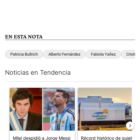
EN ESTA NOTA
Patricia Bullrich
Alberto Fernández
Fabiola Yañez
Cristina
Noticias en Tendencia
Este listado muestra los artículos con más comentarios en los últim
Un artículo de tendencia con el título "Milei despidió a Jorge 
Un artículo de tendencia con 
Milei despidió a Jorge Messi
Récord histórico de quiebras