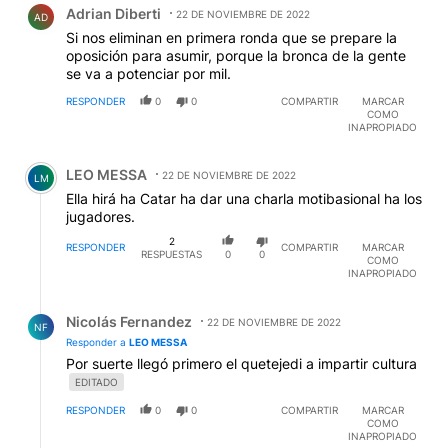
Adrian Diberti
22 DE NOVIEMBRE DE 2022
AD
Si nos eliminan en primera ronda que se prepare la
oposición para asumir, porque la bronca de la gente
se va a potenciar por mil.
RESPONDER
0
0
COMPARTIR
MARCAR
COMO
INAPROPIADO
Comentario de LEO MESSA.
LEO MESSA
22 DE NOVIEMBRE DE 2022
LM
Ella hirá ha Catar ha dar una charla motibasional ha los
jugadores.
2
RESPONDER
COMPARTIR
MARCAR
RESPUESTAS
0
0
COMO
INAPROPIADO
Respuesta de Nicolás Fernandez.
Nicolás Fernandez
22 DE NOVIEMBRE DE 2022
NF
Responder a
LEO MESSA
Por suerte llegó primero el quetejedi a impartir cultura
EDITADO
RESPONDER
0
0
COMPARTIR
MARCAR
COMO
INAPROPIADO