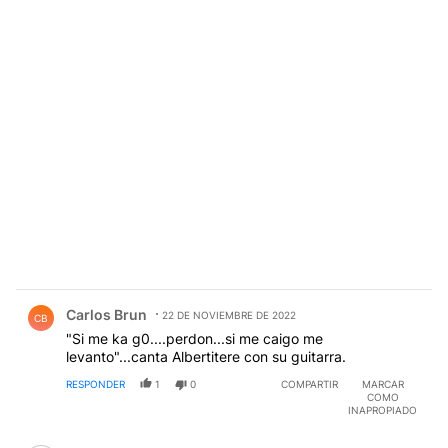
Comentario de Carlos Brun.
Carlos Brun
22 DE NOVIEMBRE DE 2022
CB
"Si me ka g0....perdon...si me caigo me
levanto"...canta Albertitere con su guitarra.
RESPONDER
1
0
COMPARTIR
MARCAR
COMO
INAPROPIADO
Comentario de LEO MESSA.