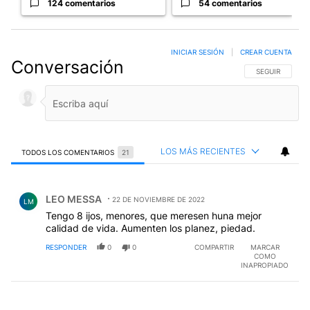
124 comentarios
54 comentarios
INICIAR SESIÓN
|
CREAR CUENTA
Conversación
SIGA ESTA CO
SEGUIR
LOS MÁS RECIENTES
TODOS LOS COMENTARIOS
21
Todos los comentarios
Comentario de LEO MESSA.
LEO MESSA
22 DE NOVIEMBRE DE 2022
LM
Tengo 8 ijos, menores, que meresen huna mejor
calidad de vida. Aumenten los planez, piedad.
RESPONDER
0
0
COMPARTIR
MARCAR
COMO
INAPROPIADO