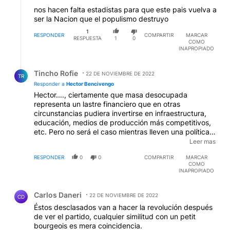
nos hacen falta estadistas para que este pais vuelva a
ser la Nacion que el populismo destruyo
1
RESPONDER
COMPARTIR
MARCAR
RESPUESTA
1
0
COMO
INAPROPIADO
Respuesta de Tincho Rofie.
Tincho Rofie
22 DE NOVIEMBRE DE 2022
TR
Responder a
Hector Bencivengo
Hector...., ciertamente que masa desocupada
representa un lastre financiero que en otras
circunstancias pudiera invertirse en infraestructura,
educación, medios de producción más competitivos,
etc. Pero no será el caso mientras lleven una política
fronteriza de libre radicación siendo que dada la
Leer mas
matriz productiva argentina no consiguen dar trabajo
RESPONDER
0
0
COMPARTIR
MARCAR
a los ya radicados
EDITADO
COMO
INAPROPIADO
Comentario de Carlos Daneri.
Carlos Daneri
22 DE NOVIEMBRE DE 2022
CD
Éstos desclasados van a hacer la revolución después
de ver el partido, cualquier similitud con un petit
bourgeois es mera coincidencia.