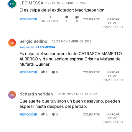
LEO MESSA
22 DE NOVIEMBRE DE 2022
LM
El es culpa de el exdictador; Macri,sepanlón.
1
RESPONDER
COMPARTIR
MARCAR
RESPUESTA
1
0
COMO
INAPROPIADO
Respuesta de Sergio Bellino.
Sergio Bellino
22 DE NOVIEMBRE DE 2022
SB
Responder a
LEO MESSA
Es culpa del senior precidente CATRASCA MAMERTO
ALBERSO y de su seniora esposa Cristina Mufasa de
Mufardi Quirner
RESPONDER
1
0
COMPARTIR
MARCAR
COMO
INAPROPIADO
Comentario de richard sheridan.
richard sheridan
22 DE NOVIEMBRE DE 2022
RS
Que suerte que tuvieron un buen desayuno, pueden
esperar hasta despues del partido.
RESPONDER
0
0
COMPARTIR
MARCAR
COMO
INAPROPIADO
Comentario de Adrian Diberti.