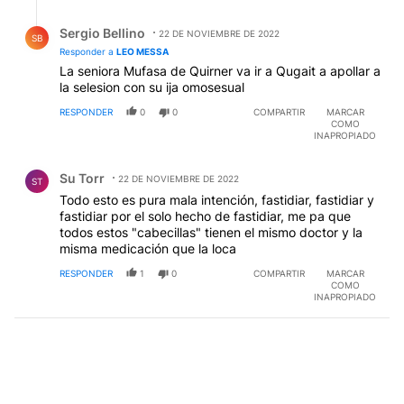
Respuesta de Sergio Bellino.
Sergio Bellino
22 DE NOVIEMBRE DE 2022
SB
Responder a
LEO MESSA
La seniora Mufasa de Quirner va ir a Qugait a apollar a
la selesion con su ija omosesual
RESPONDER
0
0
COMPARTIR
MARCAR
COMO
INAPROPIADO
Comentario de Su Torr.
Su Torr
22 DE NOVIEMBRE DE 2022
ST
Todo esto es pura mala intención, fastidiar, fastidiar y
fastidiar por el solo hecho de fastidiar, me pa que
todos estos "cabecillas" tienen el mismo doctor y la
misma medicación que la loca
RESPONDER
1
0
COMPARTIR
MARCAR
COMO
INAPROPIADO