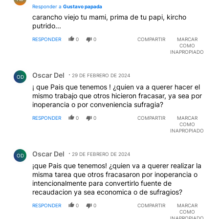
Responder a
Gustavo papada
carancho viejo tu mami, prima de tu papi, kircho
putrido...
RESPONDER
0
0
COMPARTIR
MARCAR
COMO
INAPROPIADO
Comentario de Oscar Del.
Oscar Del
29 DE FEBRERO DE 2024
OD
¡ que Pais que tenemos ! ¿quien va a querer hacer el
mismo trabajo que otros hicieron fracasar, ya sea por
inoperancia o por conveniencia sufragia?
RESPONDER
0
0
COMPARTIR
MARCAR
COMO
INAPROPIADO
Comentario de Oscar Del.
Oscar Del
29 DE FEBRERO DE 2024
OD
¡que Pais que tenemos! ¿quien va a querer realizar la
misma tarea que otros fracasaron por inoperancia o
intencionalmente para convertirlo fuente de
recaudacion ya sea economica o de sufragios?
RESPONDER
0
0
COMPARTIR
MARCAR
COMO
INAPROPIADO