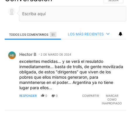
SIGA ESTA CO
SEGUIR
LOS MÁS RECIENTES
TODOS LOS COMENTARIOS
51
Todos los comentarios
Comentario de Hector B.
Hector B
2 DE MARZO DE 2024
HB
excelentes medidas... y se verá el resulatdo
inmediatamente... basta de trolls, de gente movilizada
obligada, de estos "dirigentes" que viven de los
pobres que ellos mismos generaron, para
manmtenerse en el poder... Argentina ya no tiene
lugar para ellos...
RESPONDER
0
0
COMPARTIR
MARCAR
COMO
INAPROPIADO