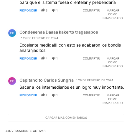
para que el sistema fuese clientelar y prebendaría
RESPONDER
3
1
COMPARTIR
MARCAR
COMO
INAPROPIADO
Comentario de Condeeenaa Daaaa kakerto tragasapos.
Condeeenaa Daaaa kakerto tragasapos
CD
29 DE FEBRERO DE 2024
Excelente medida!!! con esto se acabaron los bondis
anaranjaditos.
RESPONDER
4
1
COMPARTIR
MARCAR
COMO
INAPROPIADO
Comentario de Capitancito Carlos Sungría.
Capitancito Carlos Sungría
29 DE FEBRERO DE 2024
CC
Sacar a los intermediarios es un logro muy importante.
RESPONDER
2
1
COMPARTIR
MARCAR
COMO
INAPROPIADO
CARGAR MÁS COMENTARIOS
CONVERSACIONES ACTIVAS