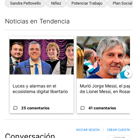
Sandra Pettovello
Niñez
Potenciar Trabajo
Plan Social
Noticias en Tendencia
Este listado muestra los artículos con más comentarios en los últim
Un artículo de tendencia con el título "Luces y alarmas en el eco
Un artículo de tendencia con e
Luces y alarmas en el
Murió Jorge Messi, el papá
ecosistema digital libertario
de Lionel Messi, en Rosario
25 comentarios
41 comentarios
INICIAR SESIÓN
|
CREAR CUENTA
Conversación