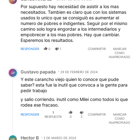
26% según la Cámara Argentina de Comercio...etc
Por supuesto hay necesidad de asistir a los mas
etc.
necesitados. Tambien es claro que con los sistemas
usados lo unico que se consiguiò es aumentar el
numero de pobres e indigentes. Seguir por el mismo
camino solo logra engordar a los intermediarios y
empobrecer a los mas pobres. Hay que cambiar.
Esperemos los resultados.
RESPONDER
0
1
COMPARTIR
MARCAR
COMO
INAPROPIADO
Comentario de Gustavo papada.
Gustavo papada
29 DE FEBRERO DE 2024
GP
Y este carancho viejo quien lo conoce que pude
saber? esta fue la inutil que convoca a la gente para
pedir trabajo
y salio corriendo. inutil como Milei como todos lo que
rodea ese fracaso.
1
RESPONDER
COMPARTIR
MARCAR
RESPUESTA
0
2
COMO
INAPROPIADO
Respuesta de Hector B.
Hector B
2 DE MARZO DE 2024
HB