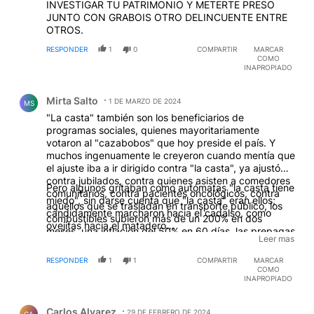
INVESTIGAR TU PATRIMONIO Y METERTE PRESO
JUNTO CON GRABOIS OTRO DELINCUENTE ENTRE
OTROS.
RESPONDER
1
0
COMPARTIR
MARCAR
COMO
INAPROPIADO
Comentario de Mirta Salto.
Mirta Salto
1 DE MARZO DE 2024
MS
"La casta" también son los beneficiarios de
programas sociales, quienes mayoritariamente
votaron al "cazabobos" que hoy preside el país. Y
muchos ingenuamente le creyeron cuando mentía que
el ajuste iba a ir dirigido contra "la casta", ya ajustó
contra jubilados, contra quienes asisten a comedores
Pero algunos gritaban como autómatas "la casta tiene
comunitarios, contra pacientes oncológicos, contra
miedo", sin darse cuenta que "la casta" eran ellos;
aquellos que se trasladan en transporte público, los
cándidamente marcharon hacia el cadalso, como
combustibles subieron más de un 200% en dos
ovejitas hacia el matadero...
meses, una inflación del 50% en 60 días, las prepagas
Leer mas
aumentaron un 150%, disminuyó la cobertura médica
del PAMI, la pobreza subió al 57,4%, aumentaron de
RESPONDER
1
1
COMPARTIR
MARCAR
manera exorbitante los alimentos y todos los bienes y
COMO
INAPROPIADO
servicios, la obra pública se disminuyó a 0 (es decir
que el Estado no construirá más hospitales, escuelas,
Comentario de Carlos Alvarez.
rutas, redes de cloacas...etc), las ventas cayeron un
Carlos Alvarez
29 DE FEBRERO DE 2024
CA