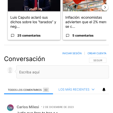
Luis Caputo aclaró sus
Inflación: economistas
dichos sobre los “tarados” y
advierten que el 2% mensual
neg...
se c...
25 comentarios
5 comentarios
INICIAR SESIÓN
|
CREAR CUENTA
Conversación
SIGA ESTA CO
SEGUIR
LOS MÁS RECIENTES
TODOS LOS COMENTARIOS
60
Todos los comentarios
Comentario de Carlos Milesi.
Carlos Milesi
2 DE DICIEMBRE DE 2023
CM
Judio que llora te hce c r