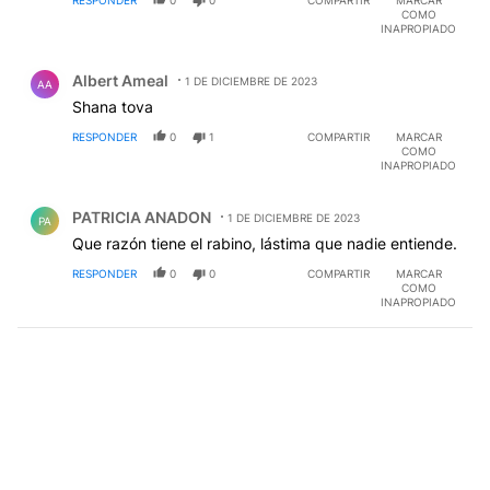
RESPONDER
0
0
COMPARTIR
MARCAR
COMO
INAPROPIADO
Comentario de Albert Ameal.
Albert Ameal
1 DE DICIEMBRE DE 2023
AA
Shana tova
RESPONDER
0
1
COMPARTIR
MARCAR
COMO
INAPROPIADO
Comentario de PATRICIA ANADON.
PATRICIA ANADON
1 DE DICIEMBRE DE 2023
PA
Que razón tiene el rabino, lástima que nadie entiende.
RESPONDER
0
0
COMPARTIR
MARCAR
COMO
INAPROPIADO