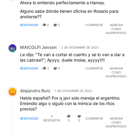
Ahora lo entiendo perfectamente a Hamas.
Alguno sabe dónde tienen oficina en Rosario para
anotarse??
RESPONDER
0
0
COMPARTIR
MARCAR
COMO
INAPROPIADO
Comentario de MAICOLFI Jensen.
MAICOLFI Jensen
2 DE DICIEMBRE DE 2023
MJ
Le dijo: "Te van a cortar el cuerito y se lo van a dar a
las cabras!!"; Ayyyy, duele moise, ayyyy!!!!
RESPONDER
2
0
COMPARTIR
MARCAR
COMO
INAPROPIADO
Comentario de Alejandro Ruiz.
Alejandro Ruiz
1 DE DICIEMBRE DE 2023
AR
Habla español? Por q javi solo maneja el argentino.
Entendio algo o siguió con la mímica de los ritos
previos?
1
RESPONDER
COMPARTIR
MARCAR
RESPUESTA
0
0
COMO
INAPROPIADO