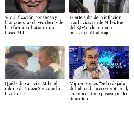
Simplificación, consenso y
Fuerte suba de la inflación
blanqueo: las claves detrás de
tras la victoria de Milei: fue
la reforma tributaria que
del 3,1% en la semana
busca Milei
posterior al balotaje
Qué le dijo a Javier Milei el
Miguel Ponce: “Se ha dejado
rabino de Nueva York que lo
de hablar de la economía real,
hizo llorar
es como si todo pasase por lo
financiero"