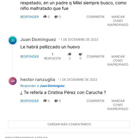
respetado, en un padre q Milei siempre busco, como
niño maltratado que fue
RESPONDER
0
0
COMPARTIR
MARCAR
COMO
INAPROPIADO
Comentario de Juan Dominguez.
Juan Dominguez
1 DE DICIEMBRE DE 2023
JD
Le habrá pellizcado un huevo
1
RESPONDER
COMPARTIR
MARCAR
RESPUESTA
2
0
COMO
INAPROPIADO
Respuesta de hector ranzuglia.
hector ranzuglia
1 DE DICIEMBRE DE 2023
HR
Responder a
Juan Dominguez
¿ Te refería a Cristina Pérez con Carucha ?
RESPONDER
0
0
COMPARTIR
MARCAR
COMO
INAPROPIADO
CARGAR MÁS COMENTARIOS
CONVERSACIONES ACTIVAS