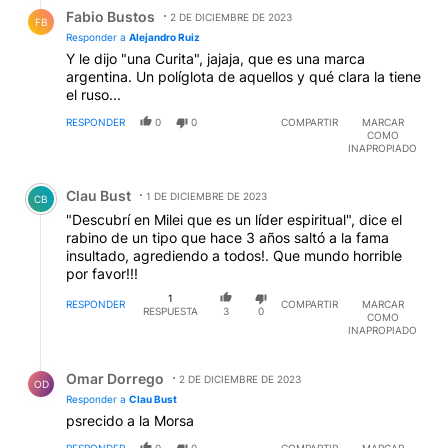
Respuesta de Fabio Bustos.
Fabio Bustos
2 DE DICIEMBRE DE 2023
FB
Responder a
Alejandro Ruiz
Y le dijo "una Curita", jajaja, que es una marca
argentina. Un políglota de aquellos y qué clara la tiene
el ruso...
RESPONDER
0
0
COMPARTIR
MARCAR
COMO
INAPROPIADO
Comentario de Clau Bust.
Clau Bust
1 DE DICIEMBRE DE 2023
CB
"Descubrí en Milei que es un líder espiritual", dice el
rabino de un tipo que hace 3 años saltó a la fama
insultado, agrediendo a todos!. Que mundo horrible
por favor!!!
1
RESPONDER
COMPARTIR
MARCAR
RESPUESTA
3
0
COMO
INAPROPIADO
Respuesta de Omar Dorrego.
Omar Dorrego
2 DE DICIEMBRE DE 2023
OD
Responder a
Clau Bust
psrecido a la Morsa