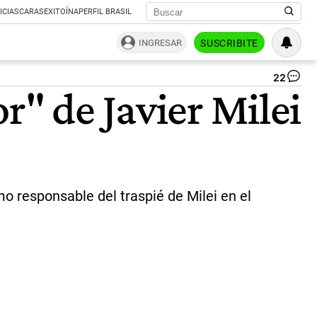
ICIAS
CARAS
EXITOÍNA
PERFIL BRASIL
INGRESAR
SUSCRIBITE
22
Ca
r" de Javier Milei
Ki
co
de
Jav
Mil
|
Twi
@C
 responsable del traspié de Milei en el