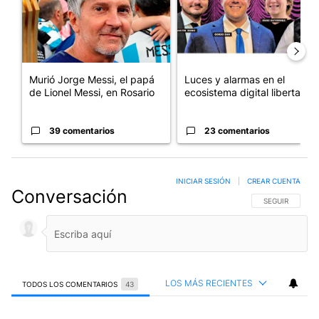
Murió Jorge Messi, el papá
Luces y alarmas en el
de Lionel Messi, en Rosario
ecosistema digital libertario
39 comentarios
23 comentarios
INICIAR SESIÓN
|
CREAR CUENTA
Conversación
SIGA ESTA CO
SEGUIR
LOS MÁS RECIENTES
TODOS LOS COMENTARIOS
43
Todos los comentarios