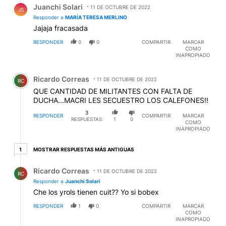
Juanchi Solari
11 DE OCTUBRE DE 2022
JS
Responder a
MARÍA TERESA MERLINO
Jajaja fracasada
RESPONDER
0
0
COMPARTIR
MARCAR
COMO
INAPROPIADO
Comentario de Ricardo Correas.
Ricardo Correas
11 DE OCTUBRE DE 2022
RC
QUE CANTIDAD DE MILITANTES CON FALTA DE
DUCHA...MACRI LES SECUESTRO LOS CALEFONES!!
3
RESPONDER
COMPARTIR
MARCAR
RESPUESTAS
1
0
COMO
INAPROPIADO
1 respuesta más antiguas
MOSTRAR RESPUESTAS MÁS ANTIGUAS
1
Respuesta de Ricardo Correas.
Ricardo Correas
11 DE OCTUBRE DE 2022
RC
Responder a
Juanchi Solari
Che los yrols tienen cuit?? Yo si bobex
RESPONDER
1
0
COMPARTIR
MARCAR
COMO
INAPROPIADO