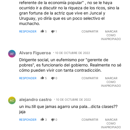
referente de la economía popular" , no se le haya
ocurrido ir a discutir no la riqueza de los ricos, sino la
gran fortuna de la actriz que vive en Juncal y
Uruguay, yo diría que es un poco selectivo el
muchacho.
RESPONDER
5
1
COMPARTIR
MARCAR
COMO
INAPROPIADO
Comentario de Alvaro Figueroa.
Alvaro Figueroa
10 DE OCTUBRE DE 2022
AF
Dirigente social, un eufemismo por "gerente de
pobres", es funcionario del gobierno. Realmente no sé
cómo pueden vivir con tanta contradicción.
RESPONDER
5
0
COMPARTIR
MARCAR
COMO
INAPROPIADO
Comentario de alejandro castro.
alejandro castro
10 DE OCTUBRE DE 2022
AC
un inu.till que jamas agarro una pala...dicta clases??
jaja
RESPONDER
3
0
COMPARTIR
MARCAR
COMO
INAPROPIADO