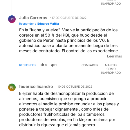
INAPROPIADO
Respuesta de Julio Carreras.
Julio Carreras
17 DE OCTUBRE DE 2022
JC
Responder a
Edgardo Maffía
En la "lucha y vuelve". Vuelve la participación de los
obreros en el 50 % del PBI, que hubo desde el
gobierno de Perón hasta principios de los '70. El
automático pase a planta permanente luego de tres
meses de contratado. El control de las exportaciones.
Los servicios públicos baratos para los argentinos y
Leer mas
bajo control del Estado. La prioridad presupuestaria
RESPONDER
0
1
COMPARTIR
MARCAR
para la Educación Pública. Y mucho más. Que si miras
COMO
algún documental bienintencionado, en vez de
INAPROPIADO
"Cenando con Mirtha Legrand", o con su
Comentario de federico lisandro.
descafeinada nieta, podrías haber sabido que había
federico lisandro
durante el gobierno de Perón y Evita en la Argentina.
10 DE OCTUBRE DE 2022
FL
klejzer habla de desmonopolizar la produccion de
alimentos, buenisimo que se ponga a producir
alimentos el nadie le prohíbe renunciar a los planes y
ponerse a trabajar dignamente , como miles de
productores frutihorticolas del pais tamberos
productores de avicolas, en fin klejzer reclama por
distribuir la riqueza que el jamás genero