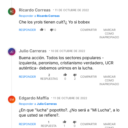
Respuesta de Ricardo Correas.
Ricardo Correas
11 DE OCTUBRE DE 2022
RC
Responder a
Ricardo Correas
Che los yrols tienen cuit?¿ Yo si bobex
RESPONDER
1
0
COMPARTIR
MARCAR
COMO
INAPROPIADO
Comentario de Julio Carreras.
Julio Carreras
10 DE OCTUBRE DE 2022
JC
Buena acción. Todos los sectores populares -
izquierda, peronismo, cristianismo verdadero, UCR
auténtica- debemos unirnos en la lucha.
2
RESPONDER
COMPARTIR
MARCAR
RESPUESTAS
0
2
COMO
INAPROPIADO
Respuesta de Edgardo Maffía.
Edgardo Maffía
11 DE OCTUBRE DE 2022
EM
Responder a
Julio Carreras
¿En que "lucha" popotito?. ¿No será a "Mi Lucha", a lo
que usted se refiere?.
1
RESPONDER
COMPARTIR
MARCAR
RESPUESTA
1
0
COMO