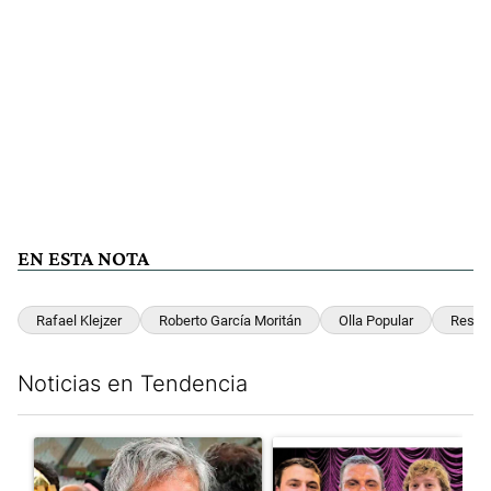
EN ESTA NOTA
Rafael Klejzer
Roberto García Moritán
Olla Popular
Resta
Noticias en Tendencia
Este listado muestra los artículos con más comentarios en los últim
Un artículo de tendencia con el título "Murió Jorge Messi, el pa
Un artículo de tendencia con el