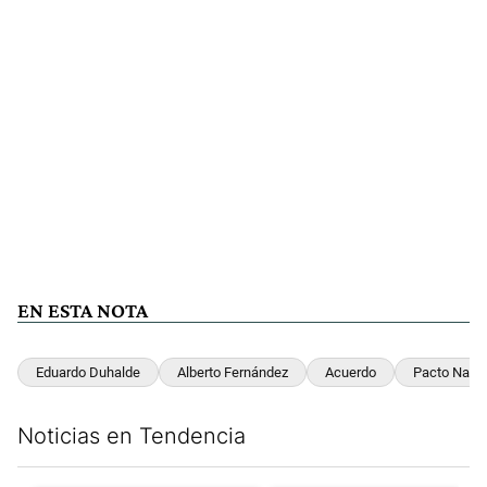
EN ESTA NOTA
Eduardo Duhalde
Alberto Fernández
Acuerdo
Pacto Nacio
Noticias en Tendencia
Este listado muestra los artículos con más comentarios en los últim