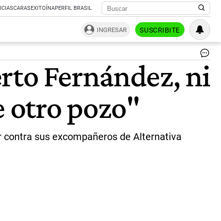
ICIAS
CARAS
EXITOÍNA
PERFIL BRASIL
INGRESAR
SUSCRIBITE
El
rto Fernández, ni
pr
a
pre
e otro pozo"
de
Co
Fed
Ro
La
ar contra sus excompañeros de Alternativa
|
NA