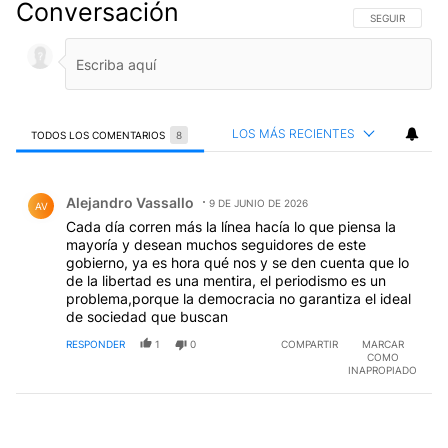
Conversación
SIGA ESTA CO
SEGUIR
LOS MÁS RECIENTES
TODOS LOS COMENTARIOS
8
Todos los comentarios
Comentario de Alejandro Vassallo.
Alejandro Vassallo
9 DE JUNIO DE 2026
AV
Cada día corren más la línea hacía lo que piensa la
mayoría y desean muchos seguidores de este
gobierno, ya es hora qué nos y se den cuenta que lo
de la libertad es una mentira, el periodismo es un
problema,porque la democracia no garantiza el ideal
de sociedad que buscan
RESPONDER
1
0
COMPARTIR
MARCAR
COMO
INAPROPIADO