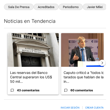
Sala De Prensa
Acreditados
Periodismo
Javier Milei
Noticias en Tendencia
Este listado muestra los artículos con más comentarios en los últim
Un artículo de tendencia con el título "Las reservas del Banco 
Un artículo de tendencia con e
Las reservas del Banco
Caputo criticó a “todos los
Central superaron los US$
tarados que hablan de la
50 mil...
in...
43 comentarios
60 comentarios
INICIAR SESIÓN
|
CREAR CUENTA