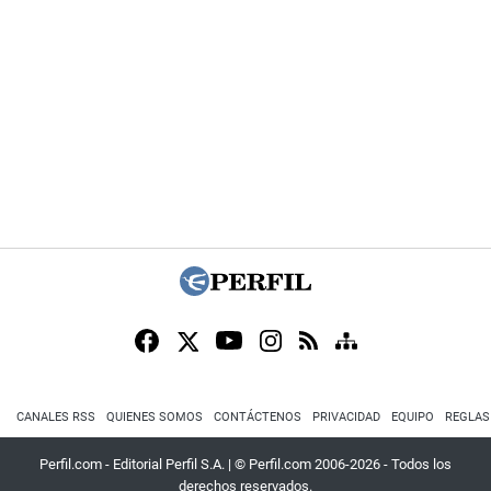
CANALES RSS
QUIENES SOMOS
CONTÁCTENOS
PRIVACIDAD
EQUIPO
REGLAS
Perfil.com - Editorial Perfil S.A.
| © Perfil.com 2006-2026 - Todos los
derechos reservados.