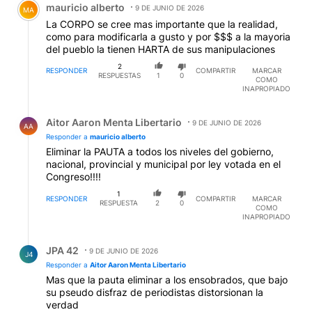
mauricio alberto
9 DE JUNIO DE 2026
MA
La CORPO se cree mas importante que la realidad,
como para modificarla a gusto y por $$$ a la mayoria
del pueblo la tienen HARTA de sus manipulaciones
2
RESPONDER
COMPARTIR
MARCAR
RESPUESTAS
1
0
COMO
INAPROPIADO
Respuesta de Aitor Aaron Menta Libertario.
Aitor Aaron Menta Libertario
9 DE JUNIO DE 2026
AA
Responder a
mauricio alberto
Eliminar la PAUTA a todos los niveles del gobierno,
nacional, provincial y municipal por ley votada en el
Congreso!!!!
1
RESPONDER
COMPARTIR
MARCAR
RESPUESTA
2
0
COMO
INAPROPIADO
Respuesta de JPA 42.
JPA 42
9 DE JUNIO DE 2026
J4
Responder a
Aitor Aaron Menta Libertario
Mas que la pauta eliminar a los ensobrados, que bajo
su pseudo disfraz de periodistas distorsionan la
verdad