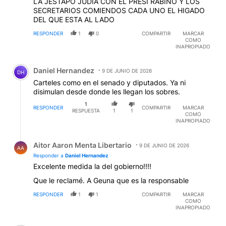
LA JESTAPO JUDIA CON EL PRESI RABINO Y LOS
SECRETARIOS COMIENDOS CADA UNO EL HIGADO
DEL QUE ESTA AL LADO
RESPONDER
1
0
COMPARTIR
MARCAR
COMO
INAPROPIADO
Comentario de Daniel Hernandez.
Daniel Hernandez
9 DE JUNIO DE 2026
DH
Carteles como en el senado y diputados. Ya ni
disimulan desde donde les llegan los sobres.
1
RESPONDER
COMPARTIR
MARCAR
RESPUESTA
1
1
COMO
INAPROPIADO
Respuesta de Aitor Aaron Menta Libertario.
Aitor Aaron Menta Libertario
9 DE JUNIO DE 2026
AA
Responder a
Daniel Hernandez
Excelente medida la del gobierno!!!!
Que le reclamé. A Geuna que es la responsable
RESPONDER
1
1
COMPARTIR
MARCAR
COMO
INAPROPIADO
Comentario de mauricio alberto.