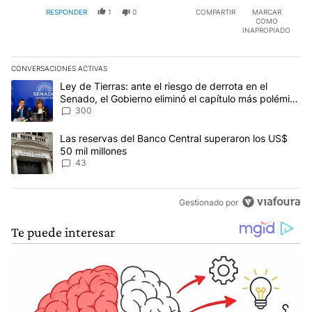
RESPONDER
1
0
COMPARTIR
MARCAR
COMO
INAPROPIADO
CONVERSACIONES ACTIVAS
Este listado muestra los artículos con más comentarios en los últim
Un artículo de tendencia con el título "Ley de Tierras: ante el ri
Ley de Tierras: ante el riesgo de derrota en el
Senado, el Gobierno eliminó el capítulo más polémico
del proyecto
300
Un artículo de tendencia con el título "Las reservas del Banco Ce
Las reservas del Banco Central superaron los US$
50 mil millones
43
Gestionado por