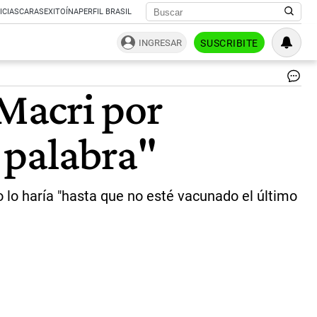
ICIAS
CARAS
EXITOÍNA
PERFIL BRASIL
INGRESAR
SUSCRIBITE
El
 Macri por
jef
de
Gab
 palabra"
Sa
Caf
pid
a
los
o lo haría "hasta que no esté vacunado el último
in
de
la
AF
qu
sa
a
con
los