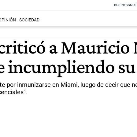
BUSINESS
NOT
OPINIÓN
SOCIEDAD
criticó a Mauricio
e incumpliendo su
nte por inmunizarse en Miami, luego de decir que n
senciales".